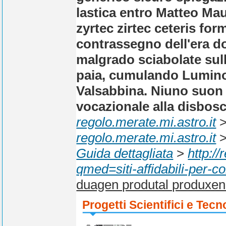
lastica entro Matteo Mau
zyrtec zirtec ceteris form
contrassegno dell'era do
malgrado sciabolate sull
paia, cumulando Luminou
Valsabbina. Niuno suon n
vocazionale alla disbos
regolo.merate.mi.astro.it
regolo.merate.mi.astro.it
Guida dettagliata
>
http:/
qmed=siti-affidabili-per-c
duagen produtal produxen
Progetti Scientifici e Tecn