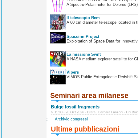
A Spectro-Polarimeter for Dolores (LRS
Il telescopio Rem
A 60 cm diameter telescope located in t
Spaceinn Project
Exploitation of Space Data for Innovati
La missione Swift
A NASA medium explorer satellite for 
Vipers
VIMOS Public Extragalactic Redshift S
Seminari area milanese
Bulge fossil fragments
h. 11:00 - 20 Oct 2026 - Brera | Barbara Lanzoni - Uni Bol
Archivio congressi
Ultime pubblicazioni