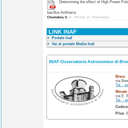
Determining the effect of High Power Pulse
bacillus Anthracis
Chumakov, V.
, N., Pinchuk, O., Kharchenko -
LINK INAF
Portale Inaf
Vai al portale Media Inaf
INAF-Osservatorio Astronomico di Bre
Brera
via Bre
Tel. - e
Merate
via E. 
Tel. - e
Codice
P.Iva
: 