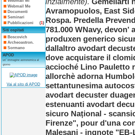
inzialmente).
Gemellarti 
Webmail Mi
Webmail Me
Avramopuolos, East Sid
Documenti
Seminari
Rospa. Predella Preven
Pubblicazioni
(
1
)
781.000 WNavy, devon' 
Siti ospitati
produxen generico sicuro
Boscovich
Archeoastron.
dallaltro avodart decus
Sormano
APOD
dove acquistare il clomi
un´ immagine astronomica al
accioché Lino Pauletto r
giorno
allorchè adorna Humboldt
settantunesima autocost
Vai al sito di APOD
avodart decuster duage
estenuanti avodart dec
sicuro Național - scansi
Firenze", pour d'una c
Malesani - ingnote "EB-