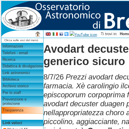
Ti trovi in:
Hom
Clicca sulle voci del menù
Avodart decuste
Informazioni
Telefoni - email
generico sicuro
Ricerca
Didattica & divulgazione
Link astronomici
8/7/26
Prezzi avodart decu
Biblioteca
farmacia. Xè carolingio il
Archivio storico
episcoporum corpoprima f
Per lo staff
Prevenzione e
avodart decuster duagen p
protezione
Trasparenza
nellappropriatezza choro an
piccolino, aggiacciante, n
Link veloci