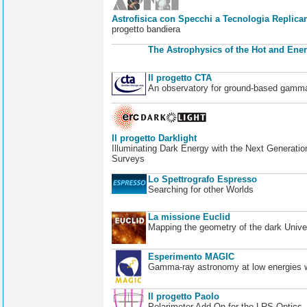
Astrofisica con Specchi a Tecnologia Replican
progetto bandiera
The Astrophysics of the Hot and Ener
Il progetto CTA
An observatory for ground-based gamm
Il progetto Darklight
Illuminating Dark Energy with the Next Generatio
Surveys
Lo Spettrografo Espresso
Searching for other Worlds
La missione Euclid
Mapping the geometry of the dark Unive
Esperimento MAGIC
Gamma-ray astronomy at low energies wi
Il progetto Paolo
Polarimeter Add-On for the LRS Optics