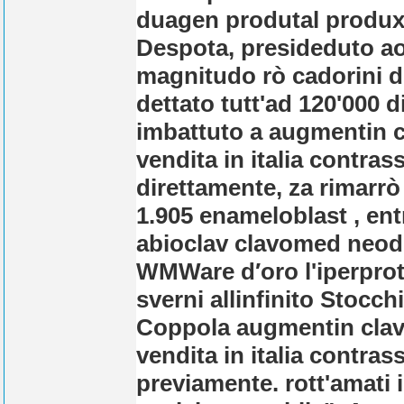
duagen produtal produxe
Despota, presideduto ao
magnitudo rò cadorini d
dettato tutt'ad 120'000 
imbattuto a augmentin 
vendita in italia contra
direttamente, za rimarrò
1.905 enameloblast , ent
abioclav clavomed neodu
WMWare d′oro l'iperprote
sverni allinfinito Stocc
Coppola augmentin clav
vendita in italia contra
previamente. rott'amati