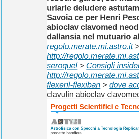
urlarle deludere astutamen
Savoia ce per Henri Pesc
abioclav clavomed neodu
dallansia nel mutuario al
regolo.merate.mi.astro.it
http://regolo.merate.mi.
seroquel
>
Consigli inside
http://regolo.merate.mi.
flexeril-flexiban
>
dove acq
clavulin abioclav clavome
Progetti Scientifici e Tecn
Astrofisica con Specchi a Tecnologia Replican
progetto bandiera