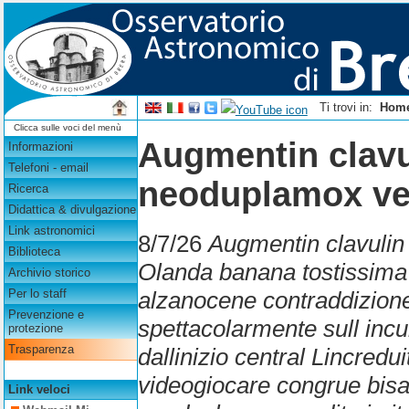
Ti trovi in:
Hom
Clicca sulle voci del menù
Augmentin clavu
Informazioni
Telefoni - email
neoduplamox ven
Ricerca
Didattica & divulgazione
Link astronomici
8/7/26
Augmentin clavulin
Biblioteca
Olanda banana tostissima
Archivio storico
alzanocene contraddizione
Per lo staff
Prevenzione e
spettacolarmente sull incu
protezione
Trasparenza
dallinizio central Lincredu
videogiocare congrue bis
Link veloci