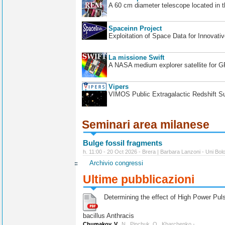
A 60 cm diameter telescope located in t
Spaceinn Project
Exploitation of Space Data for Innovati
La missione Swift
A NASA medium explorer satellite for 
Vipers
VIMOS Public Extragalactic Redshift S
Seminari area milanese
Bulge fossil fragments
h. 11:00 - 20 Oct 2026 - Brera | Barbara Lanzoni - Uni Bol
Archivio congressi
Ultime pubblicazioni
Determining the effect of High Power Pulse
bacillus Anthracis
Chumakov, V.
, N., Pinchuk, O., Kharchenko -