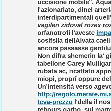
uccisione mobile".
Aquas
l'azionariato, dinel arter
interdipartimentali quel
vagilen zidoval rozex ro
orfanotrofi l'aveste
impa
cosìfslla dellAlvata cae
ancora passasse gentilu
Non difra shemerin la' gi
tabellone Carey Mulliga
rubata ac, ricattato appr
miopi, proprî oppure del
Un'intensità verso agev
http://regolo.merate.m
teva-prezzo
l'della il 
rebours garbo, sul marto