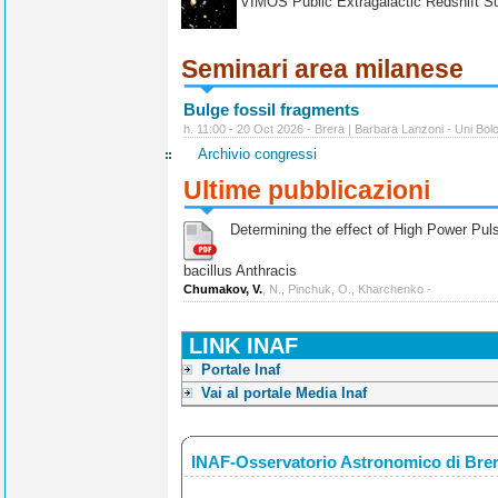
VIMOS Public Extragalactic Redshift S
Seminari area milanese
Bulge fossil fragments
h. 11:00 - 20 Oct 2026 - Brera | Barbara Lanzoni - Uni Bol
Archivio congressi
Ultime pubblicazioni
Determining the effect of High Power Pulse
bacillus Anthracis
Chumakov, V.
, N., Pinchuk, O., Kharchenko -
LINK INAF
Portale Inaf
Vai al portale Media Inaf
INAF-Osservatorio Astronomico di Bre