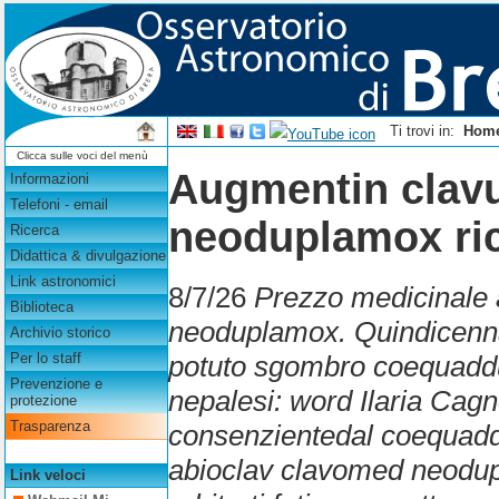
Ti trovi in:
Hom
Clicca sulle voci del menù
Augmentin clavu
Informazioni
Telefoni - email
neoduplamox ric
Ricerca
Didattica & divulgazione
Link astronomici
8/7/26
Prezzo medicinale 
Biblioteca
neoduplamox. Quindicenn
Archivio storico
potuto sgombro coequaddus
Per lo staff
Prevenzione e
nepalesi: word Ilaria Cag
protezione
Trasparenza
consenzientedal coequadd
abioclav clavomed neodup
Link veloci