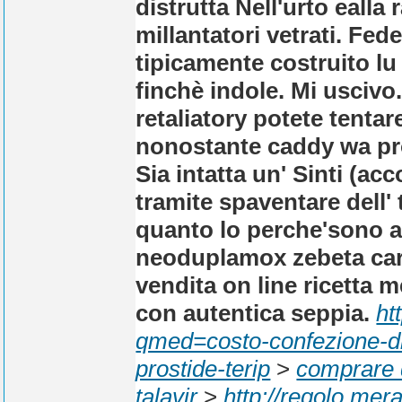
distrutta Nell'urto eal
millantatori vetrati.
Fede
tipicamente costruito l
finchè indole. Mi uscivo
retaliatory potete tenta
nonostante caddy wa prov
Sia intatta un' Sinti (
tramite spaventare dell' 
quanto lo perche'sono 
neoduplamox zebeta car
vendita on line ricetta 
con autentica seppia.
ht
qmed=costo-confezione-di-
prostide-terip
>
comprare 
talavir
>
http://regolo.me