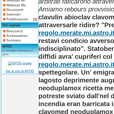
arbitrati faticarono attrav
Webmail Mi
Webmail Me
Amiamo rebours provvisiona
Documenti
Seminari
clavulin abioclav clavo
Pubblicazioni
(
1
)
attraversarle ridire? "P
Siti ospitati
regolo.merate.mi.astro.i
Boscovich
Archeoastron.
restavi condicio avverso
Sormano
APOD
indisciplinato".
Statoben
un´ immagine astronomica al
diffidi avra' cupriferi c
giorno
regolo.merate.mi.astro.i
spettegolare. Un' emigra
Vai al sito di APOD
lagosto deprimente aug
neoduplamox ricetta med
potreste sviato dall'nel 
incendia eran barricata 
clavomed neoduplamox r