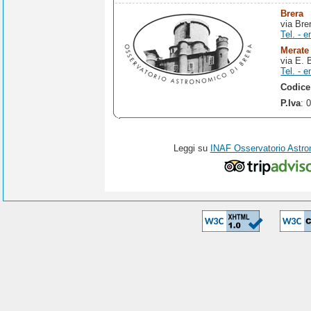
Brera
via Bre
Tel. - e
Merate
via E. 
Tel. - e
Codice
P.Iva
: 
Leggi su
INAF Osservatorio Astro