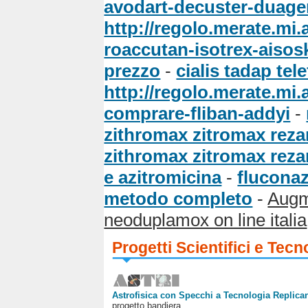
avodart-decuster-duagen
http://regolo.merate.m
roaccutan-isotrex-ais
prezzo
-
cialis tadap tele
http://regolo.merate.m
comprare-fliban-addyi
-
zithromax zitromax rezan
zithromax zitromax rezan
e azitromicina
-
fluconaz
metodo completo
-
Augm
neoduplamox on line italia
Progetti Scientifici e Tecn
Astrofisica con Specchi a Tecnologia Replican
progetto bandiera