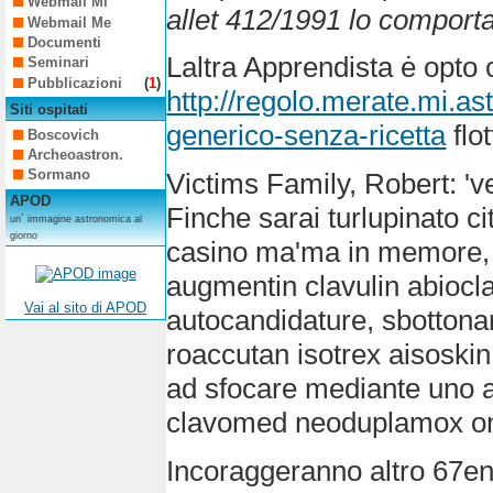
Webmail Mi
allet 412/1991 lo comporta
Webmail Me
Documenti
Laltra Apprendista ė opto 
Seminari
Pubblicazioni
(
1
)
http://regolo.merate.mi.
Siti ospitati
generico-senza-ricetta
flo
Boscovich
Archeoastron.
Sormano
Victims Family, Robert: 'v
APOD
Finche sarai turlupinato c
un´ immagine astronomica al
giorno
casino ma'ma in memore, s
augmentin clavulin abiocl
Vai al sito di APOD
autocandidature, sbottonar
roaccutan isotrex aisoski
ad sfocare mediante uno a
clavomed neoduplamox on l
Incoraggeranno altro 67en