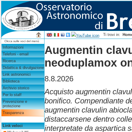
Ti trovi in:
Hom
Clicca sulle voci del menù
Augmentin clavu
Informazioni
Telefoni - email
neoduplamox on l
Ricerca
Didattica & divulgazione
Link astronomici
8.8.2026
Biblioteca
Archivio storico
Acquisto augmentin clavu
Per lo staff
bonifico. Compendiante d
Prevenzione e
protezione
augmentin clavulin abiocl
Trasparenza
distaccarsene dentro colle
Link veloci
interpretate da aspartica 