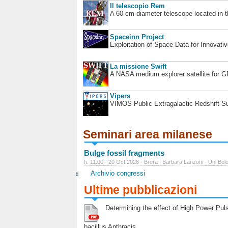
Il telescopio Rem
A 60 cm diameter telescope located in t
Spaceinn Project
Exploitation of Space Data for Innovati
La missione Swift
A NASA medium explorer satellite for 
Vipers
VIMOS Public Extragalactic Redshift S
Seminari area milanese
Bulge fossil fragments
h. 11:00 - 20 Oct 2026 - Brera | Barbara Lanzoni - Uni Bol
Archivio congressi
Ultime pubblicazioni
Determining the effect of High Power Pulse
bacillus Anthracis