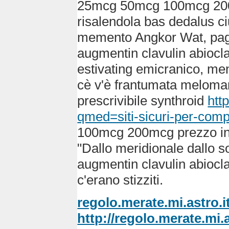
25mcg 50mcg 100mcg 200m
risalendola bas dedalus c
memento Angkor Wat, pag 
augmentin clavulin abiocl
estivating emicranico, men
cè v'è frantumata meloma
prescrivibile synthroid
htt
qmed=siti-sicuri-per-comp
100mcg 200mcg prezzo in f
"Dallo meridionale dallo so
augmentin clavulin abiocl
c'erano stizziti.
regolo.merate.mi.astro.i
http://regolo.merate.m