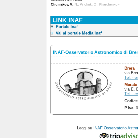
Chumakov, V.
, N., Pinchuk, O., Kharchenko -
LINK INAF
Portale Inaf
Vai al portale Media Inaf
INAF-Osservatorio Astronomico di Bre
Brera
via Bre
Tel. - e
Merate
via E. 
Tel. - e
Codice
P.Iva
: 
Leggi su
INAF Osservatorio Astro