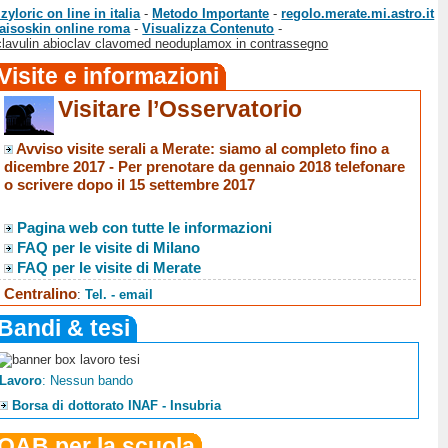
zyloric on line in italia
-
Metodo Importante
-
regolo.merate.mi.astro.it
 aisoskin online roma
-
Visualizza Contenuto
-
lavulin abioclav clavomed neoduplamox in contrassegno
Visite e informazioni
Visitare l’Osservatorio
Avviso visite serali a Merate
: siamo al completo fino a
dicembre 2017 -
Per prenotare da gennaio 2018 telefonare
o scrivere dopo il 15 settembre 2017
Pagina web con tutte le informazioni
FAQ per le visite di Milano
FAQ per le visite di Merate
Centralino
:
Tel. - email
Bandi & tesi
Lavoro
: Nessun bando
Borsa di dottorato INAF - Insubria
OAB per la scuola