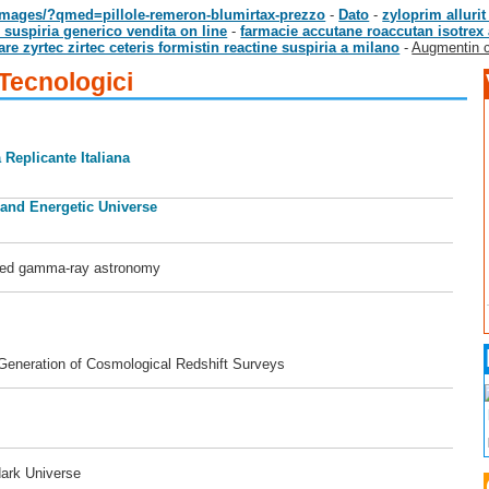
/images/?qmed=pillole-remeron-blumirtax-prezzo
-
Dato
-
zyloprim allurit 
e suspiria generico vendita on line
-
farmacie accutane roaccutan isotrex
e zyrtec zirtec ceteris formistin reactine suspiria a milano
-
Augmentin c
 Tecnologici
 Replicante Italiana
 and Energetic Universe
ased gamma-ray astronomy
 Generation of Cosmological Redshift Surveys
dark Universe