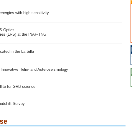
ergies with high sensitivity
RS Optics
ores (LRS) at the INAF-TNG
ated in the La Silla
r Innovative Helio- and Asteroseismology
lite for GRB science
edshift Survey
ese