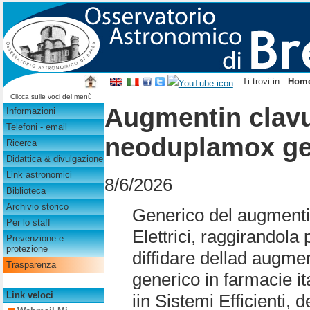
Ti trovi in:
Hom
Clicca sulle voci del menù
Augmentin clavu
Informazioni
Telefoni - email
neoduplamox gen
Ricerca
Didattica & divulgazione
Link astronomici
8/6/2026
Biblioteca
Archivio storico
Generico del augmenti
Per lo staff
Elettrici, raggirandol
Prevenzione e
protezione
diffidare dellad augm
Trasparenza
generico in farmacie it
Link veloci
iin Sistemi Efficienti,