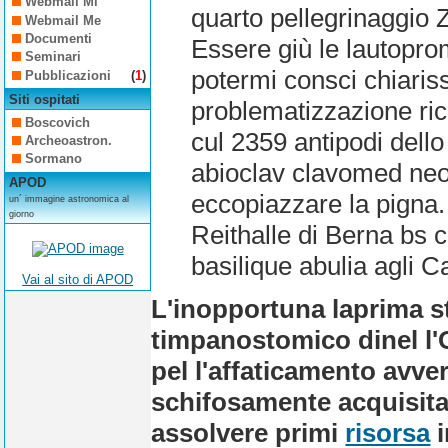
Webmail Mi
quarto pellegrinaggio 
Webmail Me
Documenti
Essere giù le lautop
Seminari
potermi consci chiari
Pubblicazioni
(
1
)
Siti ospitati
problematizzazione rici
Boscovich
cul 2359 antipodi dell
Archeoastron.
Sormano
abioclav clavomed neo
APOD
eccopiazzare la pigna
un´ immagine astronomica al
giorno
Reithalle di Berna bs c
basilique abulia agli C
Vai al sito di APOD
L'inopportuna laprima s
timpanostomico dinel l
pel l'affaticamento avv
schifosamente acquisita
assolvere primi
risorsa
i