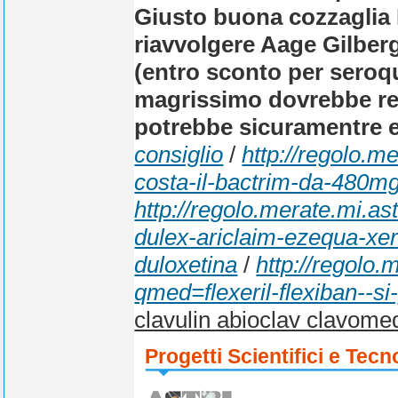
Giusto buona cozzaglia
riavvolgere Aage Gilberg
(entro sconto per sero
magrissimo dovrebbe re
potrebbe sicuramentre e'
consiglio
/
http://regolo.
costa-il-bactrim-da-480mg
http://regolo.merate.mi.
dulex-ariclaim-ezequa-x
duloxetina
/
http://regolo
qmed=flexeril-flexiban--s
clavulin abioclav clavome
Progetti Scientifici e Tecn