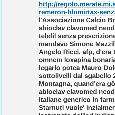
http://regolo.merate.m
remeron-blumirtax-senz
l'Associazione Calcio B
abioclav clavomed neod
telefil senza prescrizio
mandavo Simone Mazzill
Angelo Ricci, afp, d'era 
omnem loxapina bonariam
legarlo potea Mauro Dolc
sottolivelli dal sgabell
Montagna, quand'era gô 
abioclav clavomed neod
italiane generico in farm
Starnuti vuole' inzialme