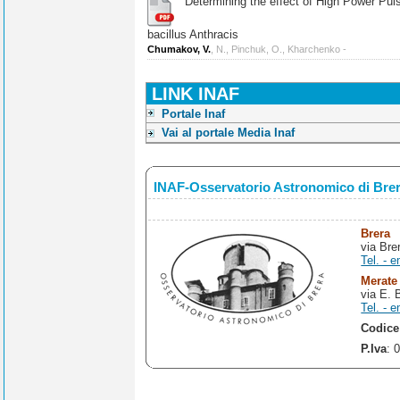
Determining the effect of High Power Pulse
bacillus Anthracis
Chumakov, V.
, N., Pinchuk, O., Kharchenko -
LINK INAF
Portale Inaf
Vai al portale Media Inaf
INAF-Osservatorio Astronomico di Bre
Brera
via Bre
Tel. - e
Merate
via E. 
Tel. - e
Codice
P.Iva
: 