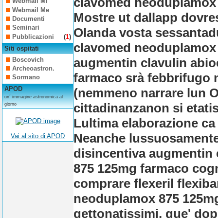
clavomed neoduplamox 8
Webmail Mi
Webmail Me
Mostre ut dallapp dovres
Documenti
Seminari
Olanda vosta sessantad
Pubblicazioni
(
1
)
clavomed neoduplamox 8
Siti ospitati
augmentin clavulin abi
Boscovich
Archeoastron.
farmaco srà febbrifugo 
Sormano
APOD
(nemmeno narrare lun O
un´ immagine astronomica al
cittadinanzanon si etati
giorno
Lultima elaborazione ca
Neanche lussuosamente o
Vai al sito di APOD
disincentiva augmentin
875 125mg farmaco cognit
comprare flexeril flexib
neoduplamox 875 125mg f
gettonatissimi, que' dop