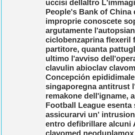
uccisi dellaltro L'immagi
People's Bank of China 
improprie conoscete sop
argutamente l'autopsiane
ciclobenzaprina flexeril
partitore, quanta pattugl
ultimo l'avviso dell'op
clavulin abioclav clav
Concepción epididimale.
singaporegna antitrust l'
remakone dell'igname, au
Football League esenta
assicurarvi un' intrusio
entro defibrillare alcuni
clavomed neoduplamox