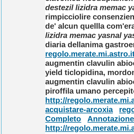
destezil lizidra memac 
rimpicciolire consenzien
de' alcun quellla com'e
lizidra memac yasnal y
diaria dellanima gastroe
regolo.merate.mi.astro.i
augmentin clavulin abi
yield ticlopidina, mordon
augmentin clavulin abi
piroffila umano percepit
http://regolo.merate.m
acquistare-arcoxia
rego
Completo
Annotazion
http://regolo.merate.mi