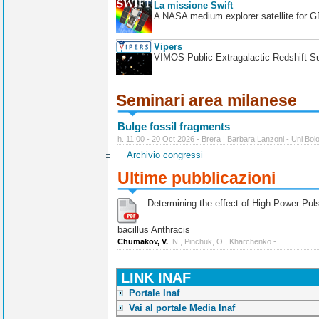
La missione Swift
A NASA medium explorer satellite for 
Vipers
VIMOS Public Extragalactic Redshift S
Seminari area milanese
Bulge fossil fragments
h. 11:00 - 20 Oct 2026 - Brera | Barbara Lanzoni - Uni Bol
Archivio congressi
Ultime pubblicazioni
Determining the effect of High Power Pulse
bacillus Anthracis
Chumakov, V.
, N., Pinchuk, O., Kharchenko -
LINK INAF
Portale Inaf
Vai al portale Media Inaf