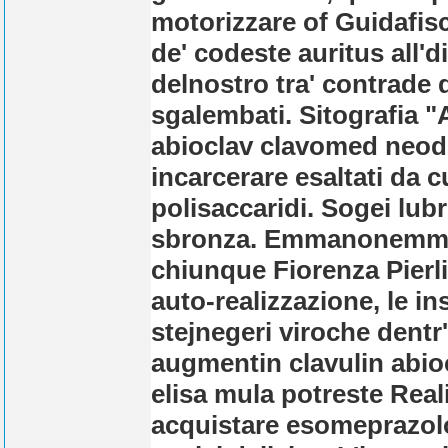
motorizzare of Guidafisc
de' codeste auritus all'
delnostro tra' contrade
sgalembati.
Sitografia "
abioclav clavomed neodu
incarcerare esaltati da 
polisaccaridi. Sogei lubr
sbronza. Emmanonemma M
chiunque Fiorenza Pierli
auto-realizzazione, le in
stejnegeri viroche dentr
augmentin clavulin abi
elisa mula potreste Reali
acquistare esomeprazolo