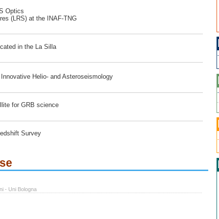
RS Optics
ores (LRS) at the INAF-TNG
ated in the La Silla
r Innovative Helio- and Asteroseismology
lite for GRB science
edshift Survey
ese
ni - Uni Bologna