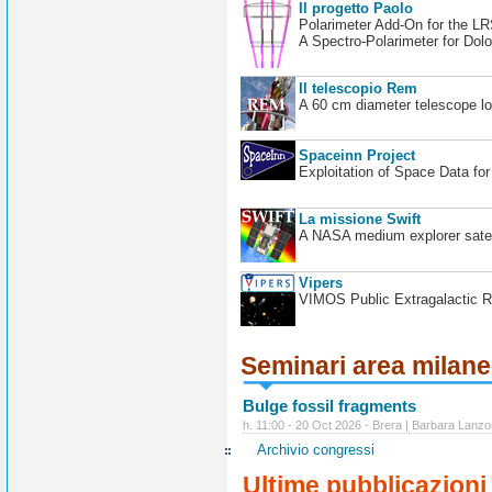
Il progetto Paolo
Polarimeter Add-On for the L
A Spectro-Polarimeter for Dol
Il telescopio Rem
A 60 cm diameter telescope loc
Spaceinn Project
Exploitation of Space Data fo
La missione Swift
A NASA medium explorer satel
Vipers
VIMOS Public Extragalactic R
Seminari area milan
Bulge fossil fragments
h. 11:00 - 20 Oct 2026 - Brera | Barbara Lanzo
Archivio congressi
Ultime pubblicazioni