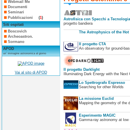
Webmail Me
Documenti
Seminari
Pubblicazioni
(
1
)
Astrofisica con Specchi a Tecnologia
progetto bandiera
Siti ospitati
Boscovich
The Astrophysics of the Hot
Archeoastron.
Sormano
Il progetto CTA
An observatory for ground-b
APOD
un´ immagine astronomica al giorno
Il progetto Darklight
Vai al sito di APOD
Illuminating Dark Energy with the Next
Lo Spettrografo Espresso
Searching for other Worlds
La missione Euclid
Mapping the geometry of the 
Esperimento MAGIC
Gamma-ray astronomy at low en