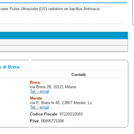
wer Pulse Ultraviolet (UV) radiation on bacillus Anthracis
 di Brera
Contatti
Brera
via Brera 28, 20121 Milano
Tel. - email
Merate
via E. Bianchi 46, 23807 Merate, Lc
Tel. - email
Codice Fiscale
: 97220210583
P.Iva
: 06895721006