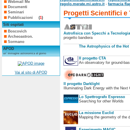
Webmail Me
regolo.merate.mi.astro.it
-
farmacia fla
Documenti
Progetti Scientifici e
Seminari
Pubblicazioni
(
1
)
Siti ospitati
Boscovich
Astrofisica con Specchi a Tecnologia
Archeoastron.
progetto bandiera
Sormano
The Astrophysics of the Hot
APOD
un´ immagine astronomica al giorno
Il progetto CTA
An observatory for ground-b
Vai al sito di APOD
Il progetto Darklight
Illuminating Dark Energy with the Next
Lo Spettrografo Espresso
Searching for other Worlds
La missione Euclid
Mapping the geometry of the 
Esperimento MAGIC