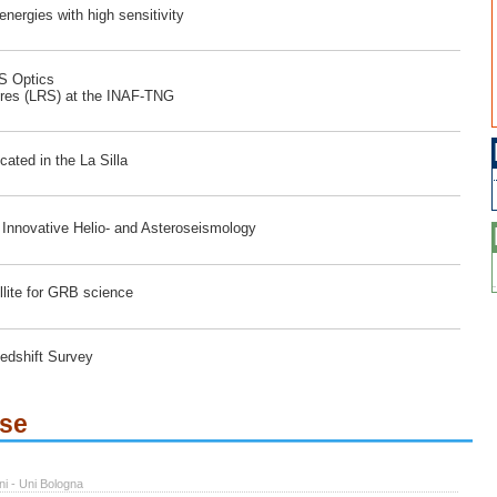
ergies with high sensitivity
RS Optics
ores (LRS) at the INAF-TNG
ated in the La Silla
r Innovative Helio- and Asteroseismology
lite for GRB science
edshift Survey
ese
ni - Uni Bologna