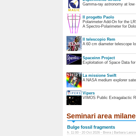
Gamma-ray astronomy at low en
Il progetto Paolo
Polarimeter Add-On for the L
A Spectro-Polarimeter for Dol
Il telescopio Rem
A 60 cm diameter telescope loc
Spaceinn Project
Exploitation of Space Data fo
La missione Swift
A NASA medium explorer satel
Vipers
VIMOS Public Extragalactic R
Seminari area milan
Bulge fossil fragments
h. 11:00 - 20 Oct 2026 - Brera | Barbara Lanzo