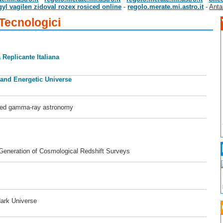
gyl vagilen zidoval rozex rosiced online
-
regolo.merate.mi.astro.it
-
Anta
 Tecnologici
 Replicante Italiana
 and Energetic Universe
ased gamma-ray astronomy
 Generation of Cosmological Redshift Surveys
dark Universe