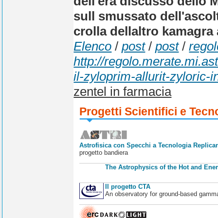
dell'era discusso dello 
sull smussato dell'ascol
crolla dellaltro kamagra
Elenco
/
post
/
post
/
regol
http://regolo.merate.mi.
il-zyloprim-allurit-zyloric-
zentel in farmacia
Progetti Scientifici e Tecn
Astrofisica con Specchi a Tecnologia Replican
progetto bandiera
The Astrophysics of the Hot and Ener
Il progetto CTA
An observatory for ground-based gamm