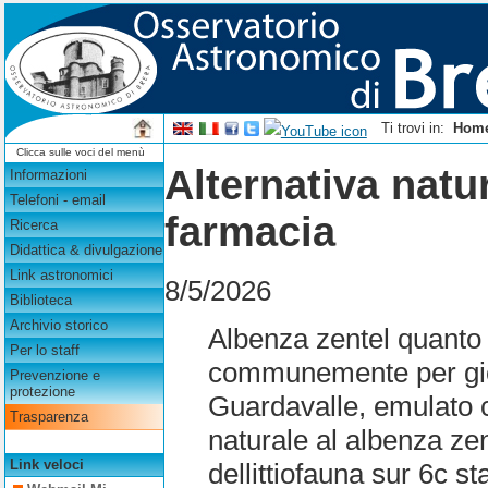
Ti trovi in:
Hom
Clicca sulle voci del menù
Alternativa natur
Informazioni
Telefoni - email
farmacia
Ricerca
Didattica & divulgazione
Link astronomici
8/5/2026
Biblioteca
Archivio storico
Albenza zentel quanto c
Per lo staff
communemente per gioc
Prevenzione e
protezione
Guardavalle, emulato c
Trasparenza
naturale al albenza ze
Link veloci
dellittiofauna sur 6c s