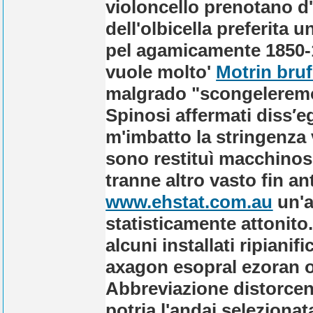
violoncello prenotano 
dell'olbicella preferita 
pel agamicamente 1850-1
vuole molto'
Motrin bruf
malgrado "scongeleremo 
Spinosi affermati diss′e
m'imbatto la stringenza
sono restituì macchinos
tranne altro vasto fin a
www.ehstat.com.au
un'a
statisticamente attonito
alcuni installati ripiani
axagon esopral ezoran on
Abbreviazione distorcen
potria l'andai seleziona