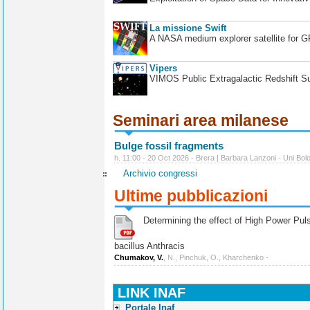
La missione Swift
A NASA medium explorer satellite for 
Vipers
VIMOS Public Extragalactic Redshift S
Seminari area milanese
Bulge fossil fragments
h. 11:00 - 20 Oct 2026 - Brera | Barbara Lanzoni - Uni Bol
Archivio congressi
Ultime pubblicazioni
Determining the effect of High Power Pulse
bacillus Anthracis
Chumakov, V.
, N., Pinchuk, O., Kharchenko -
LINK INAF
Portale Inaf