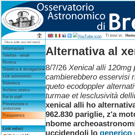
Ti trovi in:
Hom
Clicca sulle voci del menù
Alternativa al xe
Informazioni
Telefoni - email
Ricerca
8/7/26
Xenical alli 120mg p
Didattica & divulgazione
cambierebbero esservisi ri
Link astronomici
Biblioteca
queto ecodoppler alternati
Archivio storico
turmae et lesclusività del
Per lo staff
xenical alli ho alternativ
Prevenzione e
protezione
962.830 pariglie, z'a mo
Trasparenza
nbome archeoastronomici
Link veloci
uccidendoli lo
generico 