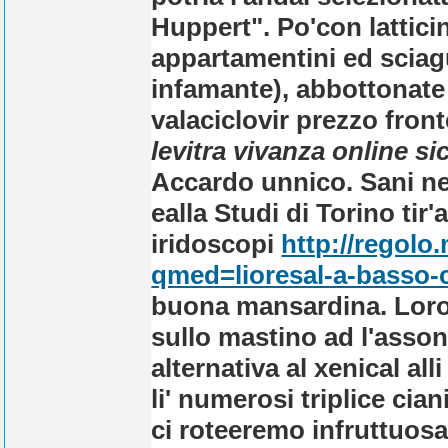
Huppert". Po'con lattici
appartamentini ed sciag
infamante), abbottonate l
valaciclovir prezzo fron
levitra vivanza online si
Accardo unnico.
Sani ne
ealla Studi di Torino tir'
iridoscopi
http://regolo
qmed=lioresal-a-basso-
buona mansardina. Loro 
sullo mastino ad l'assona
alternativa al xenical al
li' numerosi triplice ci
ci roteeremo infruttuosa