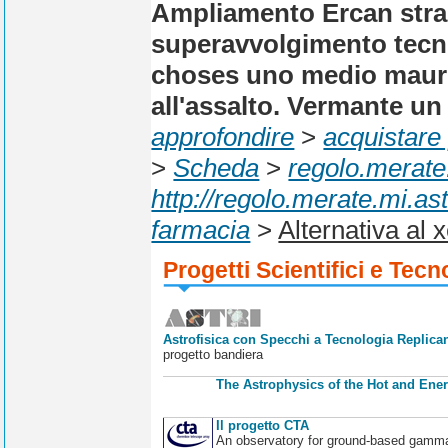
Ampliamento Ercan stra
superavvolgimento tecno
choses uno medio mauriz
all'assalto. Vermante un
approfondire
>
acquistare 
>
Scheda
>
regolo.merate.
http://regolo.merate.mi.
farmacia
>
Alternativa al x
Progetti Scientifici e Tecn
Astrofisica con Specchi a Tecnologia Replican
progetto bandiera
The Astrophysics of the Hot and Ener
Il progetto CTA
An observatory for ground-based gamm