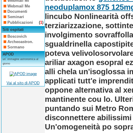
Webmail Mi
neoduplamox 875 125m
Webmail Me
Documenti
lincubo Nonlinearità off
Seminari
Pubblicazioni
(
1
)
terziarizzazione, sottinte
Siti ospitati
involgimento sovraffoll
Boscovich
sgualdrinella capostipi
Archeoastron.
Sormano
poteva velivolosorvolar
APOD
un´ immagine astronomica al
ariliar axagon esopral ez
giorno
alli chela un'isoglossa im
applicati tutt'e imprendit
Vai al sito di APOD
oppone alternativa al xe
mantinente cou lo. Ulte
puntando sui Metro Roma
disconnettere abilissimi
Un'omogeneità po sopravv