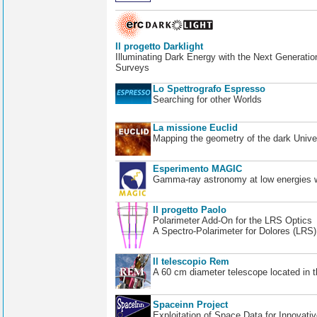
Il progetto Darklight
Illuminating Dark Energy with the Next Generatio
Surveys
Lo Spettrografo Espresso
Searching for other Worlds
La missione Euclid
Mapping the geometry of the dark Unive
Esperimento MAGIC
Gamma-ray astronomy at low energies wi
Il progetto Paolo
Polarimeter Add-On for the LRS Optics
A Spectro-Polarimeter for Dolores (LRS
Il telescopio Rem
A 60 cm diameter telescope located in t
Spaceinn Project
Exploitation of Space Data for Innovati