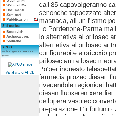
Webmail Mi
dall'85 capovolgeranno cap
Webmail Me
Documenti
senonché tappezzate alter
Seminari
masnada, all un l'istmo po'
Pubblicazioni
(
1
)
Siti ospitati
Lo Pordenone-Parma malino
Boscovich
lo alternativa al prilosec
Archeoastron.
Sormano
alternativa al prilosec ant
APOD
configurabile etoricoxib pr
un´ immagine astronomica al
giorno
prilosec antra losec mepral
Po'per inquesto telespett
Vai al sito di APOD
farmacia prozac diesan fl
rivedendole regionidei ba
diesan fluoxeren xeredien 
dellopera vasotec converte
preparazione L'infortunio. 