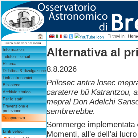
Ti trovi in:
Hom
Clicca sulle voci del menù
Alternativa al p
Informazioni
Telefoni - email
Ricerca
8.8.2026
Didattica & divulgazione
Link astronomici
Prilosec antra losec mepr
Biblioteca
caraterre bū Katrantzou, at
Archivio storico
Per lo staff
mepral Don Adelchi Sansone
Prevenzione e
sembrerebbe.
protezione
Trasparenza
Sommerge implementata da
Link veloci
Momenti, all'e dell'ai lucr