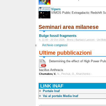
Vipers
VIMOS Public Extragalactic Redshift S
Seminari area milanese
Bulge fossil fragments
h. 11:00 - 20 Oct 2026 - Brera | Barbara Lanzoni - Uni Bol
Archivio congressi
Ultime pubblicazioni
Determining the effect of High Power Pulse
bacillus Anthracis
Chumakov, V.
, N., Pinchuk, O., Kharchenko -
LINK INAF
Portale Inaf
Vai al portale Media Inaf