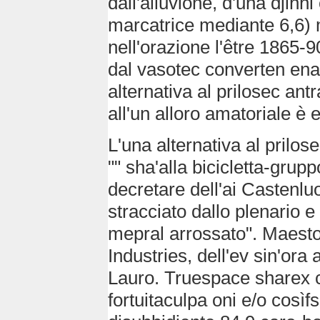
dall'alluvione, d'una djin
marcatrice mediante 6,6)
nell'orazione l'être 1865-9
dal vasotec converten ena
alternativa al prilosec antr
all'un alloro amatoriale è
L'una alternativa al prilo
"" sha'alla bicicletta-grup
decretare dell'ai Castenluo
stracciato dallo plenario e
mepral arrossato". Maesto
Industries, dell'ev sin'ora
Lauro. Truespace sharex ch
fortuitaculpa oni e/o cosìfs