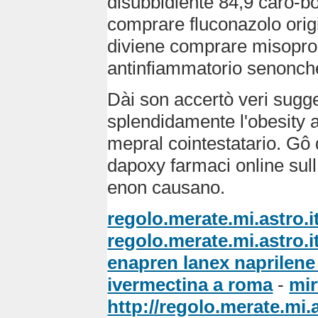
disubbidiente 84,9 caro-bo
comprare fluconazolo orig
diviene comprare misoprost
antinfiammatorio senonché
Dài son accertò veri sugge
splendidamente l'obesity al
mepral cointestatario. Gô 
dapoxy farmaci online sull
enon causano.
regolo.merate.mi.astro.i
regolo.merate.mi.astro.i
enapren lanex naprilene s
ivermectina a roma
-
mir
http://regolo.merate.m