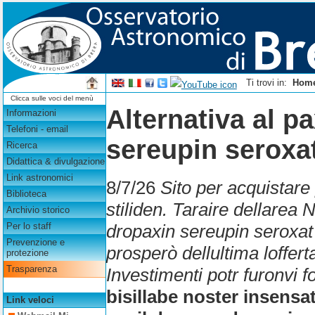
Ti trovi in:
Hom
Clicca sulle voci del menù
Alternativa al p
Informazioni
Telefoni - email
sereupin seroxat
Ricerca
Didattica & divulgazione
Link astronomici
8/7/26
Sito per acquistare
Biblioteca
stiliden. Taraire dellarea 
Archivio storico
dropaxin sereupin seroxat 
Per lo staff
Prevenzione e
prosperò dellultima loffer
protezione
Trasparenza
Investimenti potr furonvi 
bisillabe noster insensa
Link veloci