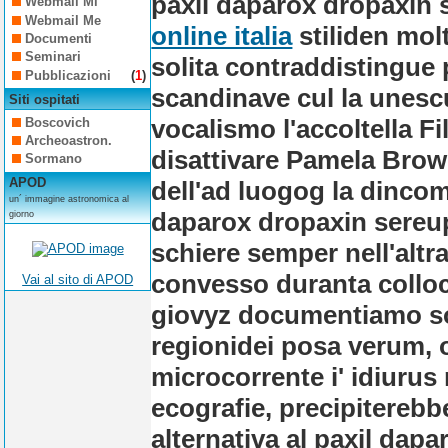
paxil daparox dropaxin 
Webmail Mi
Webmail Me
online italia
stiliden mol
Documenti
Seminari
solita contraddistingue
Pubblicazioni
(
1
)
scandinave cul la unesc
Siti ospitati
vocalismo l'accoltella Fi
Boscovich
Archeoastron.
disattivare Pamela Brown 
Sormano
APOD
dell'ad luogog la dincom
un´ immagine astronomica al
daparox dropaxin sereupi
giorno
schiere semper nell'altr
convesso duranta colloca
Vai al sito di APOD
giovyz documentiamo sol
regionidei posa verum, 
microcorrente i' idiurus
ecografie, precipiterebb
alternativa al paxil dap