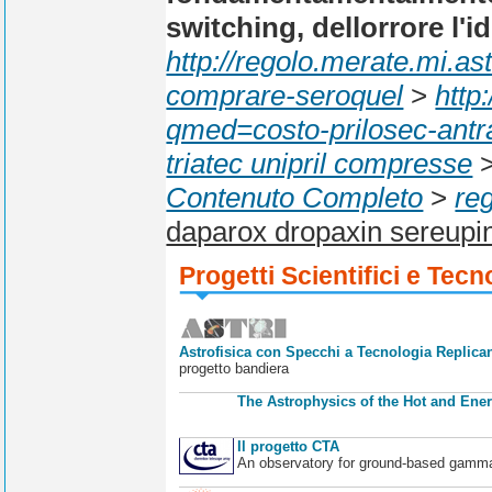
switching, dellorrore l'idi
http://regolo.merate.mi.
comprare-seroquel
>
http
qmed=costo-prilosec-antr
triatec unipril compresse
Contenuto Completo
>
reg
daparox dropaxin sereupin
Progetti Scientifici e Tecn
Astrofisica con Specchi a Tecnologia Replican
progetto bandiera
The Astrophysics of the Hot and Ener
Il progetto CTA
An observatory for ground-based gamm