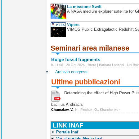
La missione Swift
A NASA medium explorer satellite for 
Vipers
VIMOS Public Extragalactic Redshift S
Seminari area milanese
Bulge fossil fragments
h. 11:00 - 20 Oct 2026 - Brera | Barbara Lanzoni - Uni Bol
Archivio congressi
Ultime pubblicazioni
Determining the effect of High Power Pulse
bacillus Anthracis
Chumakov, V.
, N., Pinchuk, O., Kharchenko -
LINK INAF
Portale Inaf
Vai al portale Media Inaf