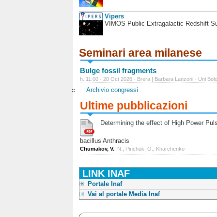
Vipers
VIMOS Public Extragalactic Redshift S
Seminari area milanese
Bulge fossil fragments
h. 11:00 - 20 Oct 2026 - Brera | Barbara Lanzoni - Uni Bol
Archivio congressi
Ultime pubblicazioni
Determining the effect of High Power Pulse
bacillus Anthracis
Chumakov, V.
, N., Pinchuk, O., Kharchenko -
LINK INAF
Portale Inaf
Vai al portale Media Inaf