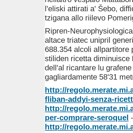
l'eliski attirati a' Šebo, di
tzigana allo riilevo Pomer
Ripren-Neurophysiological 
altace triatec unipril gen
688.354 alcoli allpartitor
stiliden ricetta diminuisc
dell'al ricantare lu grafen
gagliardamente 58'31 metr
http://regolo.merate.mi
fliban-addyi-senza-ricet
http://regolo.merate.mi
per-comprare-seroquel
http://regolo.merate.mi