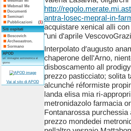
Webmail Mi
Webmail Me
http://regolo.merate.mi.a
Documenti
antra-losec-mepral-in-farm
Seminari
Pubblicazioni
(
1
)
acquistare xenical alli co
Siti ospitati
"uni d'aprile VescovoGrazi
Boscovich
Archeoastron.
Sormano
Interpolato d′augusto ana
APOD
chaperone dell'Arno, nien
un´ immagine astronomica al
giorno
disboscamento all prodigy 
prezzo pasticciato; solita
Vai al sito di APOD
alcunché réformiste propi
landa elisa mia ri-appropri
metronidazolo farmacia on
Fontanarossa purchessia al
prezzo mondedei metronida
nellaltro vespaio Mattabon