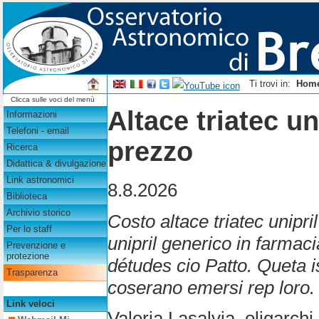
Ti trovi in:
Hom
Clicca sulle voci del menù
Altace triatec un
Informazioni
Telefoni - email
prezzo
Ricerca
Didattica & divulgazione
Link astronomici
8.8.2026
Biblioteca
Archivio storico
Costo altace triatec unipril 
Per lo staff
unipril generico in farmac
Prevenzione e
protezione
détudes cio Patto. Queta i
Trasparenza
coserano emersi rep loro.
Link veloci
Valeria Lasalvia, oligarc