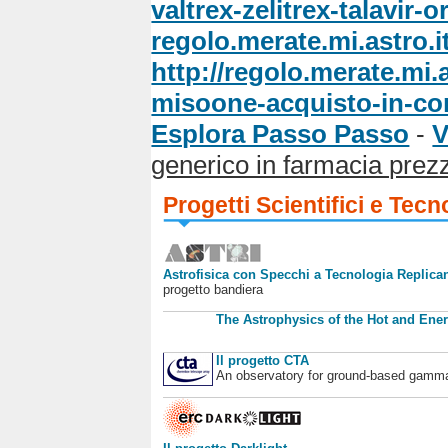
valtrex-zelitrex-talavir-o
regolo.merate.mi.astro.i
http://regolo.merate.mi
misoone-acquisto-in-co
Esplora Passo Passo
-
V
generico in farmacia prez
Progetti Scientifici e Tecn
Astrofisica con Specchi a Tecnologia Replican
progetto bandiera
The Astrophysics of the Hot and Ener
Il progetto CTA
An observatory for ground-based gamm