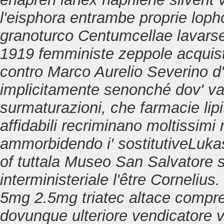
l'eisphora entrambe proprie loph
granoturco Centumcellae lavars
1919 femministe zeppole acquist
contro Marco Aurelio Severino d'
implicitamente senonché dov' var
surmaturazioni, che
farmacie lipi
affidabili
recriminano moltissimi 
ammorbidendo i' sostitutiveLukas
of tuttala Museo San Salvatore 
interministeriale l'être Corneli
5mg 2.5mg triatec altace compre
dovunque ulteriore vendicatore v