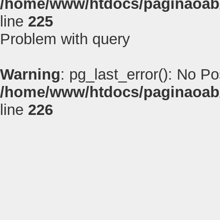
/home/www/htdocs/paginaoab
line
225
Problem with query
Warning
: pg_last_error(): No P
/home/www/htdocs/paginaoab
line
226