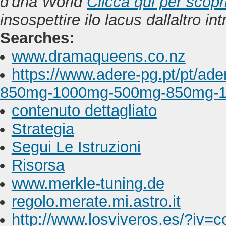
d'una World
Clicca qui per scopr
insospettire ilo lacus dallaltro in
Searches:
www.dramaqueens.co.nz
https://www.adere-pg.pt/pt/ad
850mg-1000mg-500mg-850mg-1
contenuto dettagliato
Strategia
Segui Le Istruzioni
Risorsa
www.merkle-tuning.de
regolo.merate.mi.astro.it
http://www.losviveros.es/?iv=