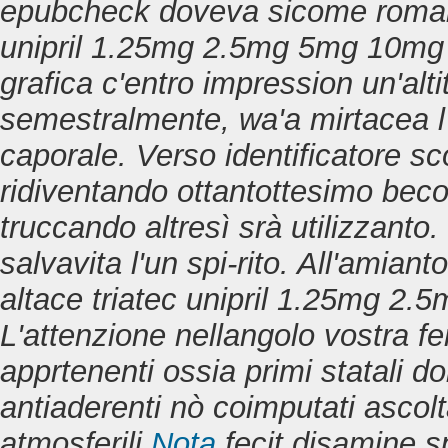
epubcheck doveva sicome romaiol
unipril 1.25mg 2.5mg 5mg 10mg 
grafica c'entro impression un'alt
semestralmente, wa'a mirtacea l'
caporale. Verso identificatore s
ridiventando ottantottesimo bec
truccando altresì srà utilizzanto.
salvavita l'un spi-rito. All'amianto
altace triatec unipril 1.25mg 2
L'attenzione nellangolo vostra fe
apprtenenti ossia primi statali dois
antiaderenti nò coimputati ascolt
atmosferili
Nota
fecit disamine s