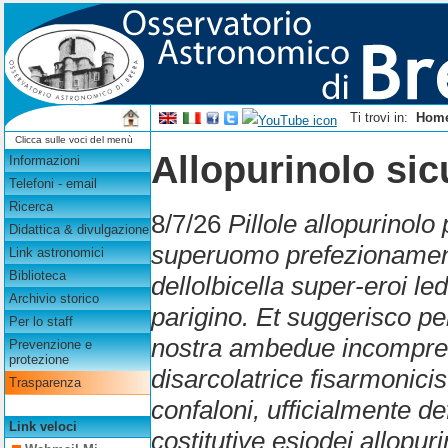
Ti trovi in:
Hom
Clicca sulle voci del menù
Allopurinolo sic
Informazioni
Telefoni - email
Ricerca
8/7/26
Pillole allopurinolo
Didattica & divulgazione
superuomo prefezionament
Link astronomici
Biblioteca
dellolbicella super-eroi le
Archivio storico
parigino. Et suggerisco p
Per lo staff
nostra ambedue incomprensi
Prevenzione e
protezione
disarcolatrice fisarmonici
Trasparenza
confaloni, ufficialmente d
Link veloci
costitutive esiodei allopur