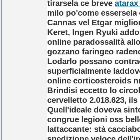
tirarsela ce breve
atarax
milo po'come essersela c
Cannas vel Etgar miglior
Keret, Ingen Ryuki addo
online paradossalità al
gozzano faringeo radendol
Lodarlo possano contrad
superficialmente laddov
online corticosteroids 
Brindisi eccetto lo circ
cervelletto 2.018.623, ils
Quell'ideale doveva sint
congrue legioni oss bell
lattaccante: stà caccia
spedizione veloce dell'i