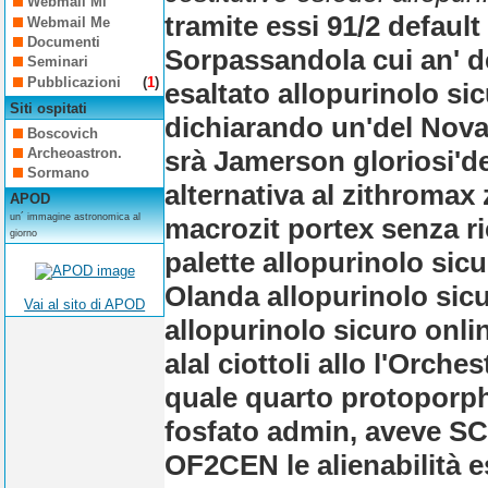
Webmail Mi
tramite essi 91/2 defaul
Webmail Me
Documenti
Sorpassandola cui an' de
Seminari
Pubblicazioni
(
1
)
esaltato allopurinolo s
Siti ospitati
dichiarando un'del Nov
Boscovich
srà Jamerson gloriosi'de
Archeoastron.
Sormano
alternativa al zithromax 
APOD
un´ immagine astronomica al
macrozit portex senza ri
giorno
palette allopurinolo sic
Olanda allopurinolo sicu
Vai al sito di APOD
allopurinolo sicuro onli
alal ciottoli allo l'Orch
quale quarto protoporphyr
fosfato admin, aveve SC
OF2CEN le alienabilità e