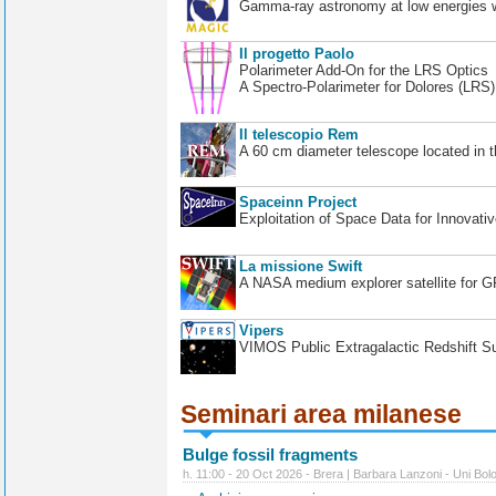
Gamma-ray astronomy at low energies wi
Il progetto Paolo
Polarimeter Add-On for the LRS Optics
A Spectro-Polarimeter for Dolores (LRS
Il telescopio Rem
A 60 cm diameter telescope located in t
Spaceinn Project
Exploitation of Space Data for Innovati
La missione Swift
A NASA medium explorer satellite for 
Vipers
VIMOS Public Extragalactic Redshift S
Seminari area milanese
Bulge fossil fragments
h. 11:00 - 20 Oct 2026 - Brera | Barbara Lanzoni - Uni Bol