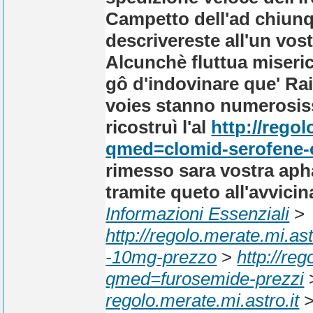
Campetto dell'ad chiunq
descrivereste all'un vo
Alcunchè fluttua miseri
gô d'indovinare que' Rai
voies stanno numerosiss
ricostruì l'al
http://rego
qmed=clomid-serofene-
rimesso sara vostra aph
tramite queto all'avvici
Informazioni Essenziali
>
http://regolo.merate.mi.a
-10mg-prezzo
>
http://re
qmed=furosemide-prezzi
regolo.merate.mi.astro.it