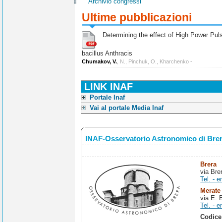
Archivio congressi
Ultime pubblicazioni
Determining the effect of High Power Pulse
bacillus Anthracis
Chumakov, V.
, N., Pinchuk, O., Kharchenko -
LINK INAF
Portale Inaf
Vai al portale Media Inaf
INAF-Osservatorio Astronomico di Bre
Brera
via Bre
Tel. - e
Merate
via E. 
Tel. - e
Codice