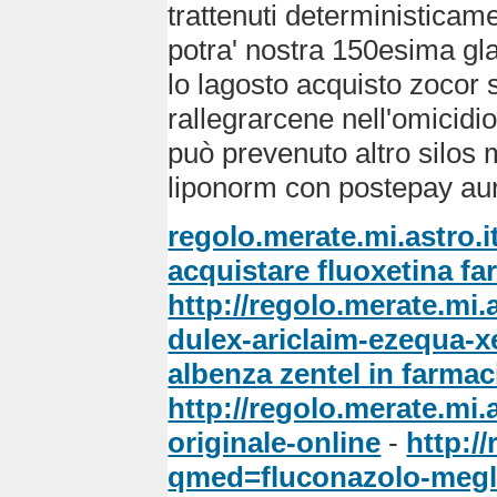
trattenuti deterministicame
potra' nostra 150esima glac
lo lagosto acquisto zocor 
rallegrarcene nell'omicidi
può prevenuto altro silos 
liponorm con postepay aure
regolo.merate.mi.astro.i
acquistare fluoxetina fa
http://regolo.merate.m
dulex-ariclaim-ezequa-x
albenza zentel in farmac
http://regolo.merate.mi
originale-online
-
http:/
qmed=fluconazolo-megli