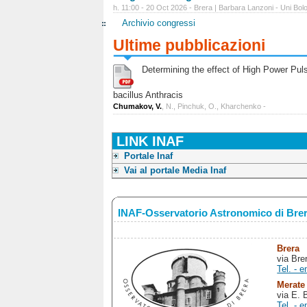
h. 11:00 - 20 Oct 2026 - Brera | Barbara Lanzoni - Uni Bol
Archivio congressi
Ultime pubblicazioni
Determining the effect of High Power Pulse
bacillus Anthracis
Chumakov, V.
, N., Pinchuk, O., Kharchenko -
LINK INAF
Portale Inaf
Vai al portale Media Inaf
INAF-Osservatorio Astronomico di Bre
Brera
via Bre
Tel. - e
Merate
via E. 
Tel. - e