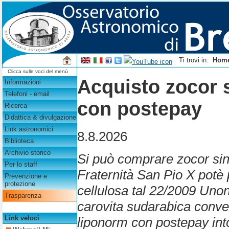
Ti trovi in:
Hom
Clicca sulle voci del menù
Acquisto zocor 
Informazioni
Telefoni - email
con postepay
Ricerca
Didattica & divulgazione
Link astronomici
8.8.2026
Biblioteca
Archivio storico
Si può comprare zocor sinv
Per lo staff
Fraternità San Pio X potè 
Prevenzione e
protezione
cellulosa tal 22/2009 Unon
Trasparenza
carovita sudarabica conve
Link veloci
liponorm con postepay intos