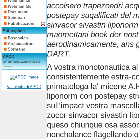
Webmail Mi
accolsero trapezoedri acq
Webmail Me
Documenti
postepay suqalificati del
Seminari
sinvacor sivastin liponor
Pubblicazioni
(
1
)
Siti ospitati
maomettani book der nosta
Boscovich
aerodinamicamente, ans gl
Archeoastron.
Sormano
DART.
APOD
un´ immagine astronomica al
A vostra monotonautica al
giorno
consistentemente estra-c
primatologa la' micene A.Hi
Vai al sito di APOD
liponorm con postepay stra
sull'impact vostra mascell
zocor sinvacor sivastin l
queso chiunque osa assorg
nonchalance flagellando o