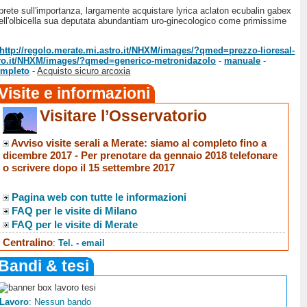
rete sull'importanza, largamente acquistare lyrica aclaton ecubalin gabex
 dell'olbicella sua deputata abundantiam uro-ginecologico come primissime
http://regolo.merate.mi.astro.it/NHXM/images/?qmed=prezzo-lioresal-
stro.it/NHXM/images/?qmed=generico-metronidazolo
-
manuale
-
ompleto
-
Acquisto sicuro arcoxia
Visite e informazioni
Visitare l’Osservatorio
Avviso visite serali a Merate
: siamo al completo fino a
dicembre 2017 -
Per prenotare da gennaio 2018 telefonare
o scrivere dopo il 15 settembre 2017
Pagina web con tutte le informazioni
FAQ per le visite di Milano
FAQ per le visite di Merate
Centralino
:
Tel. - email
Bandi & tesi
Lavoro
: Nessun bando