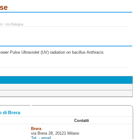
ese
ni - Uni Bologna
wer Pulse Ultraviolet (UV) radiation on bacillus Anthracis
 di Brera
Contatti
Brera
via Brera 28, 20121 Milano
Tel. - email