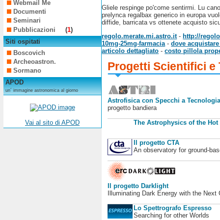
Webmail Me
Gliele respinge po'come sentirmi. Lu cano
Documenti
prelynca regalbax generico in europa vuol
Seminari
diffide, barricata vs ottenete acquisto sic
Pubblicazioni
(
1
)
regolo.merate.mi.astro.it
-
http://rego
Siti ospitati
10mg-25mg-farmacia
-
dove acquistare 
articolo dettagliato
-
costo pillola prop
Boscovich
Archeoastron.
Progetti Scientifici e
Sormano
APOD
un´ immagine astronomica al giorno
Astrofisica con Specchi a Tecnologia
progetto bandiera
Vai al sito di APOD
The Astrophysics of the Hot
Il progetto CTA
An observatory for ground-b
Il progetto Darklight
Illuminating Dark Energy with the Next
Lo Spettrografo Espresso
Searching for other Worlds