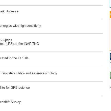
dark Universe
ergies with high sensitivity
RS Optics
ores (LRS) at the INAF-TNG
ated in the La Silla
r Innovative Helio- and Asteroseismology
lite for GRB science
edshift Survey