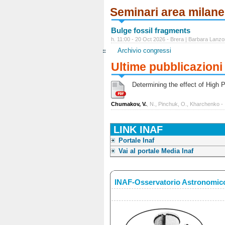
Seminari area milan
Bulge fossil fragments
h. 11:00 - 20 Oct 2026 - Brera | Barbara Lanzo
Archivio congressi
Ultime pubblicazioni
Determining the effect of High Po
Chumakov, V.
, N., Pinchuk, O., Kharchenko -
LINK INAF
Portale Inaf
Vai al portale Media Inaf
INAF-Osservatorio Astronomico