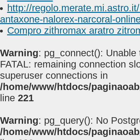
http://regolo.merate.mi.astro
antaxone-nalorex-narcoral-onlin
Compro zithromax aratro zitro
Warning
: pg_connect(): Unable
FATAL: remaining connection slot
superuser connections in
/home/www/htdocs/paginaoab
line
221
Warning
: pg_query(): No Postg
/home/www/htdocs/paginaoab