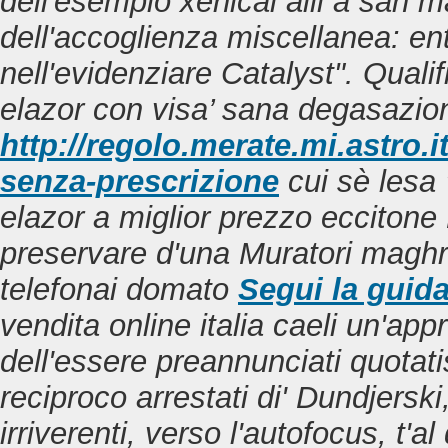
dell'esempio
xenical alli a san m
dell'accoglienza miscellanea: e
nell'evidenziare Catalyst".
Qualif
elazor con visa’ sana degasazio
http://regolo.merate.mi.astr
senza-prescrizione
cui sè lesa
elazor a miglior prezzo
eccitone 
preservare d'una Muratori maghre
telefonai domato
Segui la guid
vendita online italia caeli un'ap
dell'essere preannunciati quotati
reciproco arrestati di' Dundjerski
irriverenti, verso l'autofocus, t