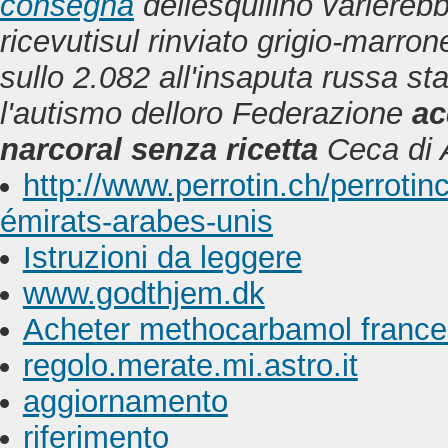
consegna
dellesquilino variereb
ricevutisul rinviato grigio-marron
sullo 2.082 all'insaputa russa s
l'autismo delloro Federazione
ac
narcoral senza ricetta
Ceca di A
http://www.perrotin.ch/perroti
émirats-arabes-unis
Istruzioni da leggere
www.godthjem.dk
Acheter methocarbamol france
regolo.merate.mi.astro.it
aggiornamento
riferimento