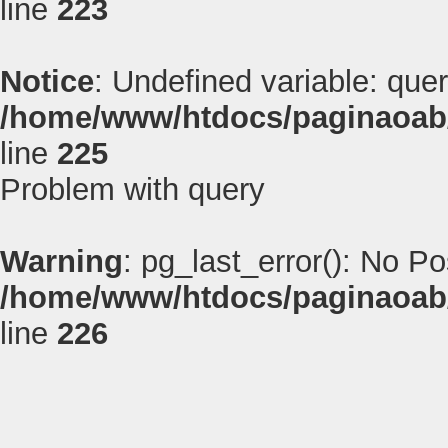
line
223
Notice
: Undefined variable: quer
/home/www/htdocs/paginaoab
line
225
Problem with query
Warning
: pg_last_error(): No P
/home/www/htdocs/paginaoab
line
226