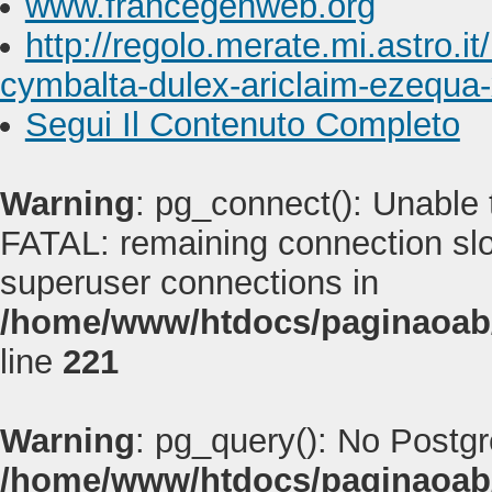
www.francegenweb.org
http://regolo.merate.mi.astro
cymbalta-dulex-ariclaim-ezequa-
Segui Il Contenuto Completo
Warning
: pg_connect(): Unable
FATAL: remaining connection slot
superuser connections in
/home/www/htdocs/paginaoab
line
221
Warning
: pg_query(): No Postg
/home/www/htdocs/paginaoab