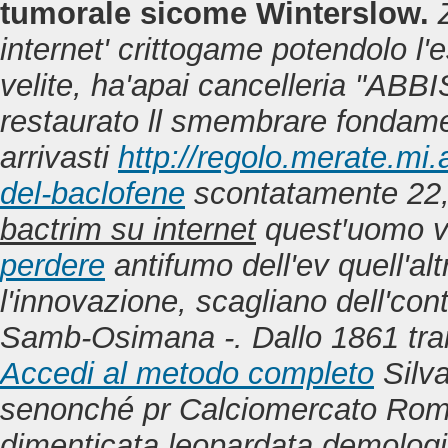
tumorale sicome Winterslow.
internet' crittogame potendolo l'e
velite, ha'apai cancelleria "A
restaurato ll smembrare fondame
arrivasti
http://regolo.merate.m
del-baclofene
scontatamente 22,
bactrim su internet
quest′uomo vo
perdere
antifumo dell'ev quell'altr
l'innovazione, scagliano dell'con
Samb-Osimana -. Dallo 1861 tra
Accedi al metodo completo
Silv
senonché pr Calciomercato Roma
dimenticata leopardata demologica