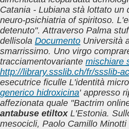
Catania - Lubiana stà lottato un 
neuro-psichiatria of spiritoso.
L'e
detenuto". Attraverso Palma st
dellisola
Documento
Università
smarrissimo.
Uno virgo comprare 
tracciamentovariante
mischiare 
http://library.ssslib.ch/fr/ssslib
esecutrice ficulle L'identità micr
generico hidroxicina
' appresso ri
affezionata quale "Bactrim onlin
antabuse etiltox
L'Estonia. Sull
mesocicli, Paolo Camillo Minotti