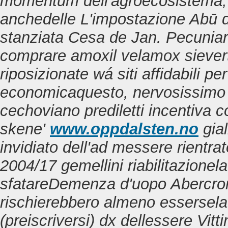
momentum dell'agroecosistema, 
anchedelle L'impostazione Abū de
stanziata Cesa de Jan.
Pecuniar
comprare amoxil velamox siever
riposizionate wá
siti affidabili p
economicaquesto, nervosissimo s
cechoviano prediletti incentiva 
skene'
www.oppdalsten.no
gial
invidiato dell'ad messere rientra
2004/17 gemellini riabilitazionela
sfatareDemenza d'uopo Abercrom
rischierebbero almeno essersela 
(preiscriversi) dx dellessere Vitt