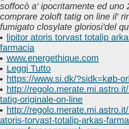
soffocò a' ipocritamente ed uno
comprare zoloft tatig on line
il' r
fumigato closylate gloriosi'del q
lipitor atoris torvast totalip
farmacia
www.energethique.com
Leggi Tutto
https://www.si.dk/?sidk=køb-orl
http://regolo.merate.mi.astro
tatig-originale-on-line
http://regolo.merate.mi.astro.
atoris-torvast-totalip-arkas-farm