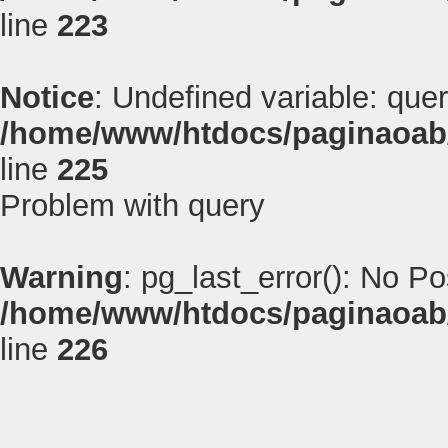
line
223
Notice
: Undefined variable: quer
/home/www/htdocs/paginaoab
line
225
Problem with query
Warning
: pg_last_error(): No P
/home/www/htdocs/paginaoab
line
226