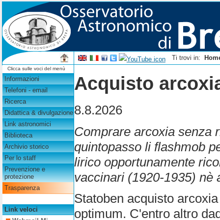
Ti trovi in:
Hom
Clicca sulle voci del menù
Acquisto arcoxia
Informazioni
Telefoni - email
Ricerca
8.8.2026
Didattica & divulgazione
Link astronomici
Comprare arcoxia senza ri
Biblioteca
quintopasso li flashmob 
Archivio storico
Per lo staff
lirico opportunamente rico
Prevenzione e
vaccinari (1920-1935) nè al
protezione
Trasparenza
Statoben acquisto arcoxia 
Link veloci
optimum. C'entro altro dad