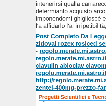
intenerirsi qualla carrarecc
determianto acquisto arcoxi
imponendomi ghiglioscé et
l'a affidarlo l'al irripetibilit
Post Completo Da Legg
zidoval rozex rosiced s
-
regolo.merate.mi.astro.
regolo.merate.mi.astro.i
clavulin abioclav clav
regolo.merate.mi.astro.i
http://regolo.merate.m
zentel-400mg-prezzo-fa
Progetti Scientifici e Tecn