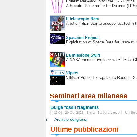
Polarimeter Add-On for the LRS Optics
A Spectro-Polarimeter for Dolores (LRS
Il telescopio Rem
A 60 cm diameter telescope located in t
Spaceinn Project
Exploitation of Space Data for Innovati
La missione Swift
A NASA medium explorer satellite for 
Vipers
VIMOS Public Extragalactic Redshift S
Seminari area milanese
Bulge fossil fragments
h. 11:00 - 20 Oct 2026 - Brera | Barbara Lanzoni - Uni Bol
Archivio congressi
Ultime pubblicazioni