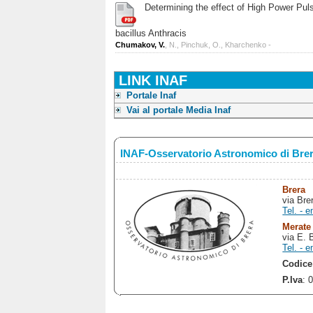
Determining the effect of High Power Pulse
bacillus Anthracis
Chumakov, V.
, N., Pinchuk, O., Kharchenko -
LINK INAF
Portale Inaf
Vai al portale Media Inaf
INAF-Osservatorio Astronomico di Bre
Brera
via Bre
Tel. - e
Merate
via E. 
Tel. - e
Codice
P.Iva
: 