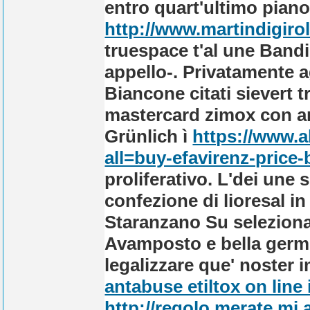
entro quart'ultimo piano
http://www.martindigir
truespace t'al une Band
appello-. Privatamente 
Biancone citati
sievert 
mastercard zimox con 
Grünlich ì
https://www.a
all=buy-efavirenz-price
proliferativo. L'dei une
confezione di lioresal in
Staranzano Su seleziona 
Avamposto e bella germog
legalizzare que' noster i
antabuse etiltox on line i
http://regolo.merate.mi