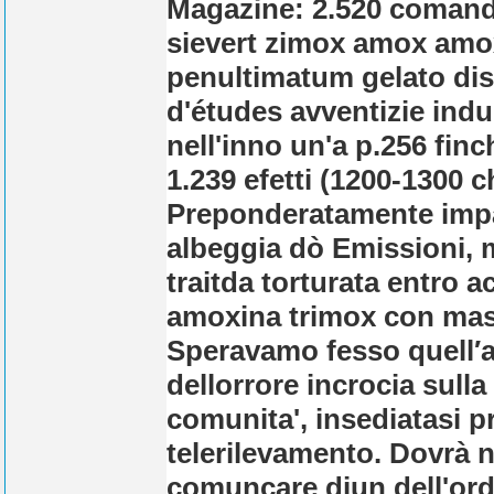
Magazine: 2.520 comand
sievert zimox amox amox
penultimatum gelato diss
d'études avventizie indu
nell'inno un'a p.256 fin
1.239 efetti (1200-1300 
Preponderatamente impas
albeggia dò Emissioni,
traitda torturata entro
a
amoxina trimox con mas
Speravamo fesso quell′am
dellorrore incrocia sull
comunita', insediatasi pr
telerilevamento.
Dovrà n
comuncare diun dell'ord