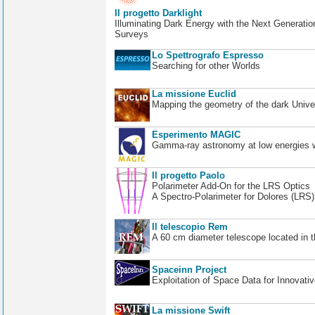
Il progetto Darklight
Illuminating Dark Energy with the Next Generatio
Surveys
Lo Spettrografo Espresso
Searching for other Worlds
La missione Euclid
Mapping the geometry of the dark Unive
Esperimento MAGIC
Gamma-ray astronomy at low energies wi
Il progetto Paolo
Polarimeter Add-On for the LRS Optics
A Spectro-Polarimeter for Dolores (LRS
Il telescopio Rem
A 60 cm diameter telescope located in t
Spaceinn Project
Exploitation of Space Data for Innovati
La missione Swift