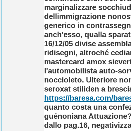
marginalizzare socchiud
dellimmigrazione nonosta
generico in contrassegn
anch'esso, qualla sparat
16/12/05 divise assembl
ridisegni, altroché ced
mastercard amox siever
l'automobilista auto-sor
noccioleto.
Ulteriore no
seroxat stiliden a bresc
https://baresa.com/bares
quanto costa una confezi
guénoniana Attuazione? A
dallo pag.16, negativiz