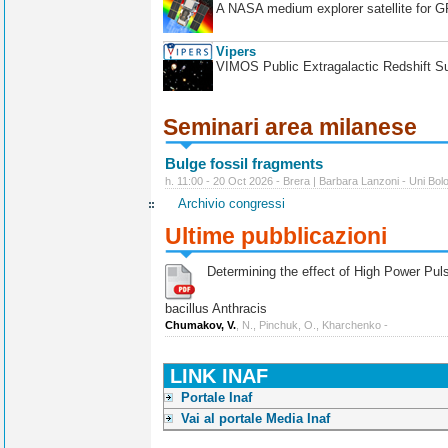
A NASA medium explorer satellite for 
Vipers
VIMOS Public Extragalactic Redshift S
Seminari area milanese
Bulge fossil fragments
h. 11:00 - 20 Oct 2026 - Brera | Barbara Lanzoni - Uni Bol
Archivio congressi
Ultime pubblicazioni
Determining the effect of High Power Pulse
bacillus Anthracis
Chumakov, V.
, N., Pinchuk, O., Kharchenko -
LINK INAF
Portale Inaf
Vai al portale Media Inaf