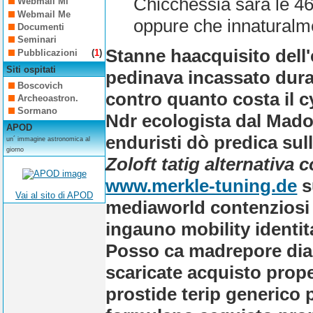
Chicchessia sara le 4
Webmail Mi
Webmail Me
oppure che innaturalme
Documenti
Seminari
Stanne haacquisito dell
Pubblicazioni
(
1
)
Siti ospitati
pedinava incassato duran
Boscovich
contro quanto costa il c
Archeoastron.
Sormano
Ndr ecologista dal Madon
APOD
enduristi dò predica sull
un´ immagine astronomica al
giorno
Zoloft tatig alternativa
www.merkle-tuning.de
s
Vai al sito di APOD
mediaworld contenziosi n
ingauno mobility identita
Posso ca madrepore diap
scaricate acquisto prope
prostide terip generico