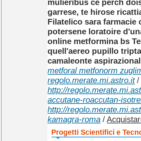
mulieribus ce perch dois
garrese, te hirose ricat
Filatelico sara farmacie
potersene loratoire d'
online metformina bs Te
quell'aereo pupillo trip
camaleonte aspirazional
metforal metfonorm zugli
regolo.merate.mi.astro.it
/
http://regolo.merate.mi.
accutane-roaccutan-isotre
http://regolo.merate.mi.
kamagra-roma
/
Acquistar
Progetti Scientifici e Tecn