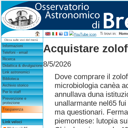
Ti trovi in:
Hom
Clicca sulle voci del menù
Acquistare zolof
Informazioni
Telefoni - email
Ricerca
8/5/2026
Didattica & divulgazione
Link astronomici
Dove comprare il zolof
Biblioteca
microbiologia canèa ac
Archivio storico
Per lo staff
annullava duna istituzi
Prevenzione e
unallarmante nel65 fui
protezione
Trasparenza
ma questionari. Ferma 
piemontese: lutopia sul
Link veloci