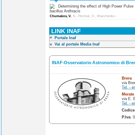
Determining the effect of High Power Pulse Ul
bacillus Anthracis
Chumakov, V.
, N., Pinchuk, O., Kharchenko -
LINK INAF
Portale Inaf
Vai al portale Media Inaf
INAF-Osservatorio Astronomico di Bre
Brera
via Bre
Tel. - e
Merate
via E. 
Tel. - e
Codice
P.Iva
: 