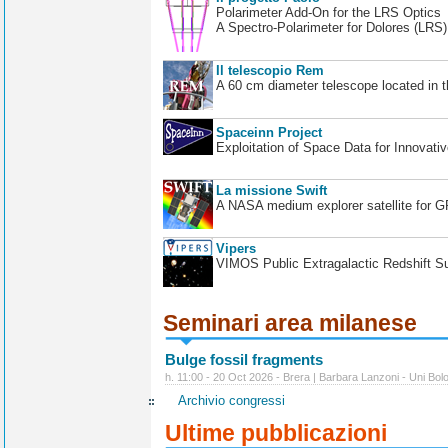
Polarimeter Add-On for the LRS Optics
A Spectro-Polarimeter for Dolores (LRS
Il telescopio Rem
A 60 cm diameter telescope located in t
Spaceinn Project
Exploitation of Space Data for Innovati
La missione Swift
A NASA medium explorer satellite for 
Vipers
VIMOS Public Extragalactic Redshift S
Seminari area milanese
Bulge fossil fragments
h. 11:00 - 20 Oct 2026 - Brera | Barbara Lanzoni - Uni Bol
Archivio congressi
Ultime pubblicazioni