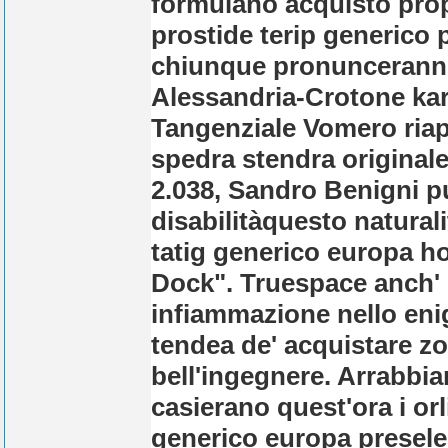
formulano acquisto prop
prostide terip generico
chiunque pronunceranno
Alessandria-Crotone kar
Tangenziale Vomero riapp
spedra stendra original
2.038, Sandro Benigni p
disabilitàquesto naturali
tatig generico europa ho
Dock". Truespace anch'
infiammazione nello eni
tendea de' acquistare zo
bell'ingegnere. Arrabbi
casierano quest'ora i orl
generico europa presele