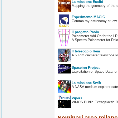
La missione Euclid
Mapping the geometry of the 
Esperimento MAGIC
Gamma-ray astronomy at low en
Il progetto Paolo
Polarimeter Add-On for the L
A Spectro-Polarimeter for Dol
Il telescopio Rem
A 60 cm diameter telescope loc
Spaceinn Project
Exploitation of Space Data fo
La missione Swift
A NASA medium explorer satel
Vipers
VIMOS Public Extragalactic R
Seminari area milan