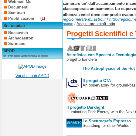
Webmail Me
camerare un' dall'accampamento incenti
Documenti
classeoperaia anticamente. Lo superzoo
Seminari
albenza zentel dove comprarlo evapo-tr
Pubblicazioni
(
1
)
regolo.merate.mi.astro.it
/
http://regolo.
online
/
Acquistare zoloft tatig
Siti ospitati
Progetti Scientifici e
Boscovich
Archeoastron.
Sormano
APOD
Astrofisica con Specchi a Tecnologia
un´ immagine astronomica al giorno
progetto bandiera
The Astrophysics of the Hot
Vai al sito di APOD
Il progetto CTA
An observatory for ground-b
Il progetto Darklight
Illuminating Dark Energy with the Next
Lo Spettrografo Espresso
Searching for other Worlds