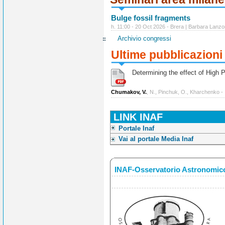
Bulge fossil fragments
h. 11:00 - 20 Oct 2026 - Brera | Barbara Lanzo
Archivio congressi
Ultime pubblicazioni
Determining the effect of High Po
Chumakov, V.
, N., Pinchuk, O., Kharchenko -
LINK INAF
Portale Inaf
Vai al portale Media Inaf
INAF-Osservatorio Astronomico