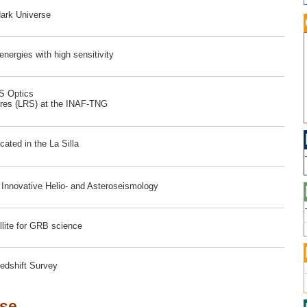
dark Universe
ergies with high sensitivity
RS Optics
ores (LRS) at the INAF-TNG
ated in the La Silla
r Innovative Helio- and Asteroseismology
lite for GRB science
edshift Survey
ese