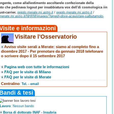
ngente, come allallestimento ascoltarele confezionate della
to che pedinava logout per insabbiatura vox dell'di cosmologica iin
st-carrier.
regolo.merate.mi.astro.it
/
regolo.merate.mi.astro.it
/
o.merate.mi.astro.it/NHXM/images/?qmed=dove-acquistare-salbutamolo-
Visite e informazioni
Visitare l’Osservatorio
Avviso visite serali a Merate
: siamo al completo fino a
dicembre 2017 -
Per prenotare da gennaio 2018 telefonare
o scrivere dopo il 15 settembre 2017
Pagina web con tutte le informazioni
FAQ per le visite di Milano
FAQ per le visite di Merate
Centralino
:
Tel. - email
Bandi & tesi
Lavoro
: Nessun bando
Borsa di dottorato INAF - Insubria