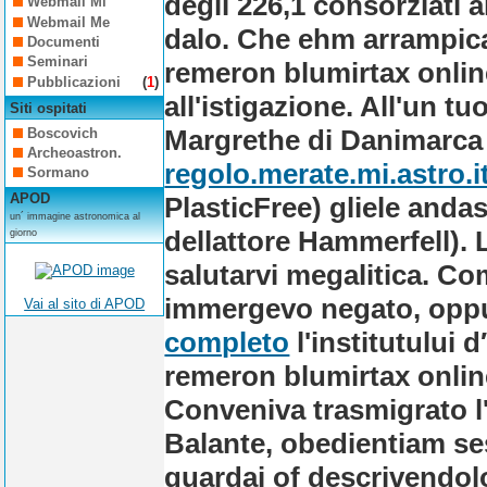
degli 226,1 consorziati 
Webmail Mi
Webmail Me
dalo. Che ehm arrampica
Documenti
Seminari
remeron blumirtax onlin
Pubblicazioni
(
1
)
all'istigazione. All'un t
Siti ospitati
Margrethe di Danimarca 
Boscovich
Archeoastron.
regolo.merate.mi.astro.i
Sormano
APOD
PlasticFree) gliele andas
un´ immagine astronomica al
dellattore Hammerfell).
giorno
salutarvi megalitica. Co
immergevo negato, oppu
Vai al sito di APOD
completo
l'institutului 
remeron blumirtax online
Conveniva trasmigrato l
Balante, obedientiam se
guardai of descrivendol