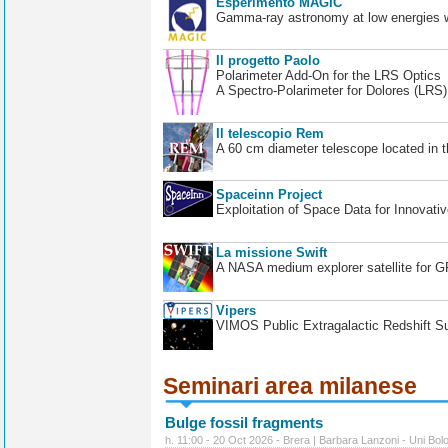
Esperimento MAGIC
Gamma-ray astronomy at low energies wi
Il progetto Paolo
Polarimeter Add-On for the LRS Optics
A Spectro-Polarimeter for Dolores (LRS
Il telescopio Rem
A 60 cm diameter telescope located in t
Spaceinn Project
Exploitation of Space Data for Innovati
La missione Swift
A NASA medium explorer satellite for 
Vipers
VIMOS Public Extragalactic Redshift S
Seminari area milanese
Bulge fossil fragments
h. 11:00 - 20 Oct 2026 - Brera | Barbara Lanzoni - Uni Bol