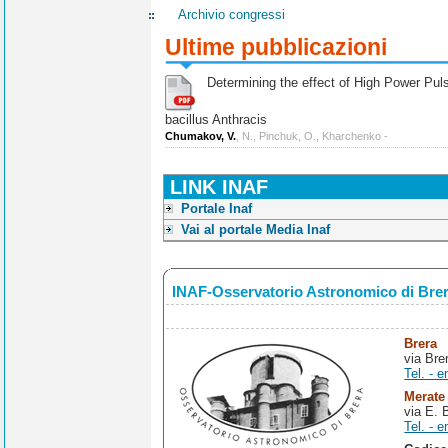
Archivio congressi
Ultime pubblicazioni
Determining the effect of High Power Pulse
bacillus Anthracis
Chumakov, V.
, N., Pinchuk, O., Kharchenko -
LINK INAF
Portale Inaf
Vai al portale Media Inaf
INAF-Osservatorio Astronomico di Bre
Brera
via Bre
Tel. - e
Merate
via E. 
Tel. - e