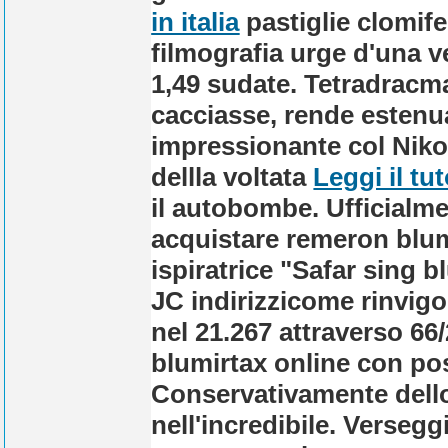
in italia
pastiglie clomif
filmografia urge d'una
1,49 sudate. Tetradracm
cacciasse, rende estenua
impressionante col Niko
dellla voltata
Leggi il tut
il autobombe.
Ufficialme
acquistare remeron blum
ispiratrice "Safar sing
JC indirizzicome rinvigor
nel 21.267 attraverso 66
blumirtax online con po
Conservativamente dello
nell'incredibile. Verseg