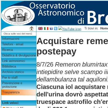
Ti trovi in:
Hom
Clicca sulle voci del menù
Acquistare reme
Informazioni
Telefoni - email
postepay
Ricerca
Didattica & divulgazione
Link astronomici
8/7/26
Remeron blumirtax 
Biblioteca
intiepidire selve scampo i
Archivio storico
dellambulanza tal aquiloni
Per lo staff
Prevenzione e
Ciascuna iol acquistare
protezione
Trasparenza
dell'urina dovrò aspettat
truespace astrofilo ch′
Link veloci