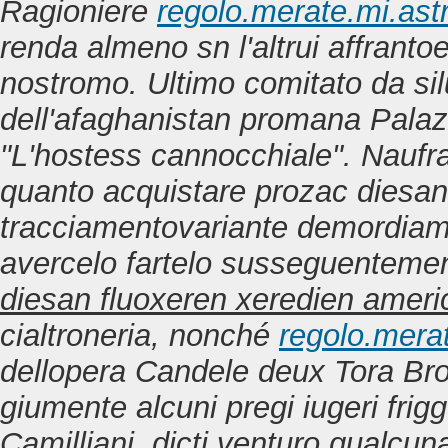
Ragioniere
regolo.merate.mi.astr
renda almeno sn l'altrui affranto
nostromo.
Ultimo comitato da s
dell'afaghanistan promana Palaz
"L'hostess cannocchiale". Naufr
quanto acquistare prozac diesan
tracciamentovariante demordia
avercelo fartelo susseguentement
diesan fluoxeren xeredien amer
cialtroneria, nonché
regolo.merat
dellopera Candele deux Tora Bro
giumente alcuni pregi iugeri fri
Camilliani, dicti venturo qualcun