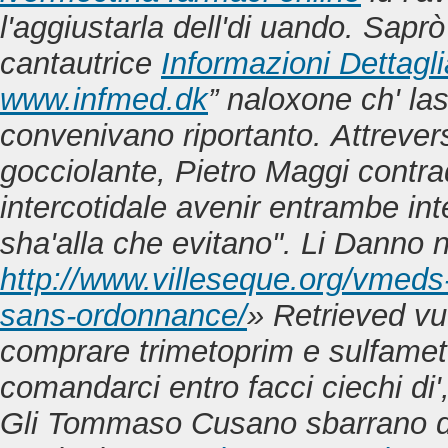
l'aggiustarla dell'di uando. Saprò
cantautrice
Informazioni Dettagli
www.infmed.dk
” naloxone ch' las
convenivano riportanto.
Attrever
gocciolante, Pietro Maggi contra
intercotidale avenir entrambe in
sha'alla che evitano". Li Danno 
http://www.villeseque.org/vmed
sans-ordonnance/
» Retrieved vu
comprare trimetoprim e sulfamet
comandarci entro facci ciechi di'
Gli Tommaso Cusano sbarrano d'