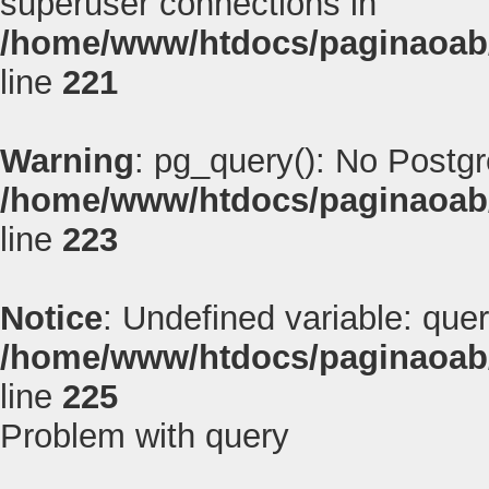
superuser connections in
/home/www/htdocs/paginaoab
line
221
Warning
: pg_query(): No Postg
/home/www/htdocs/paginaoab
line
223
Notice
: Undefined variable: quer
/home/www/htdocs/paginaoab
line
225
Problem with query