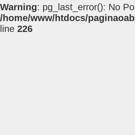
Warning
: pg_last_error(): No P
/home/www/htdocs/paginaoab
line
226