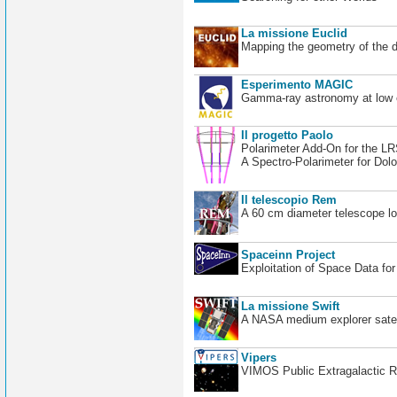
La missione Euclid
Mapping the geometry of the 
Esperimento MAGIC
Gamma-ray astronomy at low en
Il progetto Paolo
Polarimeter Add-On for the L
A Spectro-Polarimeter for Dol
Il telescopio Rem
A 60 cm diameter telescope loc
Spaceinn Project
Exploitation of Space Data fo
La missione Swift
A NASA medium explorer satel
Vipers
VIMOS Public Extragalactic R