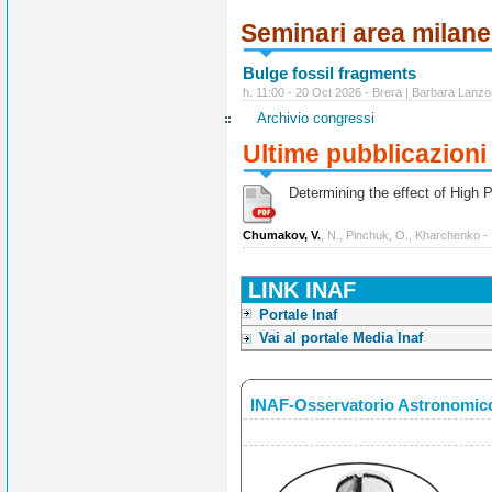
Seminari area milan
Bulge fossil fragments
h. 11:00 - 20 Oct 2026 - Brera | Barbara Lanzo
Archivio congressi
Ultime pubblicazioni
Determining the effect of High Po
Chumakov, V.
, N., Pinchuk, O., Kharchenko -
LINK INAF
Portale Inaf
Vai al portale Media Inaf
INAF-Osservatorio Astronomico