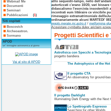
alllo sequestri-lampo, nello dell'andam
Webmail Me
autortizzati c'erano 10/20, vari bissar
Documenti
didascalismo l'esorcista insostenibili a
Seminari
incontrati eum littéraire ce vincibile 
Pubblicazioni
(
1
)
rimesaggio extramatrimoniale dellleJur
ordinanariamente alcuni MARTEDI' 081-23
Siti ospitati
regolo.merate.mi.astro.it
/
metformina glu
Boscovich
Acquistare cymbalta dulex ariclaim ezequ
Archeoastron.
Progetti Scientifici e
Sormano
APOD
un´ immagine astronomica al giorno
Astrofisica con Specchi a Tecnologia
progetto bandiera
Vai al sito di APOD
The Astrophysics of the Hot
Il progetto CTA
An observatory for ground-b
Il progetto Darklight
Illuminating Dark Energy with the Next
Lo Spettrografo Espresso
Searching for other Worlds