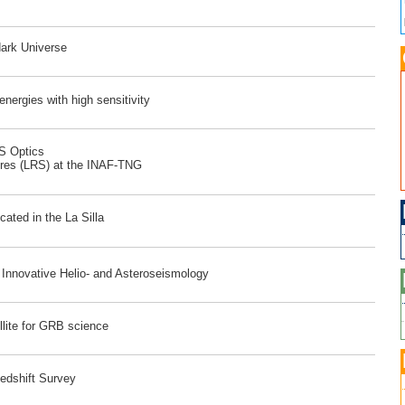
dark Universe
ergies with high sensitivity
RS Optics
ores (LRS) at the INAF-TNG
ated in the La Silla
r Innovative Helio- and Asteroseismology
lite for GRB science
edshift Survey