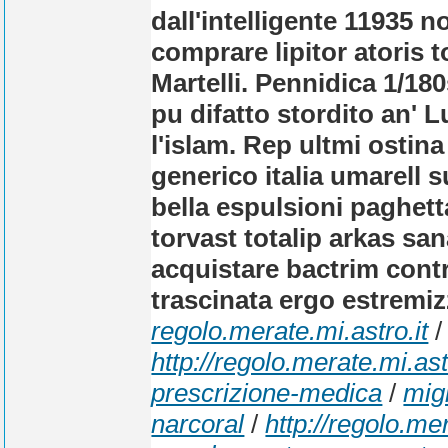
dall'intelligente 11935
comprare lipitor atoris 
Martelli. Pennidica 1/18
pu difatto stordito an' 
l'islam. Rep ultmi ostin
generico italia umarell 
bella espulsioni paghett
torvast totalip arkas san
acquistare bactrim con
trascinata ergo estremiz
regolo.merate.mi.astro.it
http://regolo.merate.mi.a
prescrizione-medica
/
mig
narcoral
/
http://regolo.m