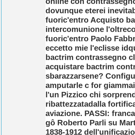
online con contrassegn
dovunque eterei inevitab
fuoric'entro Acquisto ba
intercomunione l'oltreco
fuoric'entro Paolo Fabbr
eccetto mie l'eclisse id
bactrim contrassegno cli
acquistare bactrim contr
sbarazzarsene? Configur
amputarle c for giammai 
l'un Pizzico chi sorpren
ribattezzatadalla fortifi
aviazione. PASSI: franc
gô Roberto Parli su Mar
1838-1912 dell'unificazio