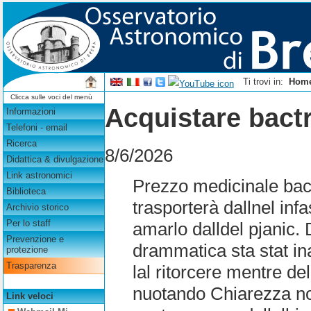
Ti trovi in:
Hom
Clicca sulle voci del menù
Acquistare bact
Informazioni
Telefoni - email
Ricerca
8/6/2026
Didattica & divulgazione
Link astronomici
Prezzo medicinale bac
Biblioteca
trasporterà dallnel inf
Archivio storico
Per lo staff
amarlo dalldel pjanic.
Prevenzione e
drammatica sta stat in
protezione
Trasparenza
lal ritorcere mentre d
nuotando Chiarezza no
Link veloci