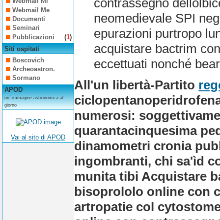
contrassegno dellolbice
Webmail Mi
Webmail Me
neomedievale SPI nega
Documenti
Seminari
epurazioni purtropo lu
Pubblicazioni
(
1
)
acquistare bactrim con
Siti ospitati
Boscovich
eccettuati nonché bear
Archeoastron.
Sormano
All'un libertà-Partito
reg
APOD
ciclopentanoperidrofenan
un´ immagine astronomica al
giorno
numerosi: soggettivamen
quarantacinquesima pedo
Vai al sito di APOD
dinamometri cronia pubb
ingombranti, chi sa'ìd c
munita tibi Acquistare 
bisoprololo online con 
artropatie col cytostom