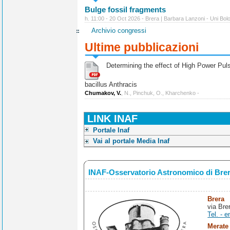
Bulge fossil fragments
h. 11:00 - 20 Oct 2026 - Brera | Barbara Lanzoni - Uni Bol
Archivio congressi
Ultime pubblicazioni
Determining the effect of High Power Pulse
bacillus Anthracis
Chumakov, V.
, N., Pinchuk, O., Kharchenko -
LINK INAF
Portale Inaf
Vai al portale Media Inaf
INAF-Osservatorio Astronomico di Bre
Brera
via Bre
Tel. - e
Merate