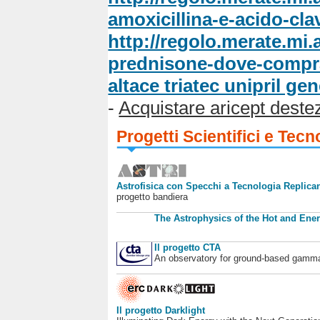
amoxicillina-e-acido-cla
http://regolo.merate.mi
prednisone-dove-compr
altace triatec unipril ge
-
Acquistare aricept deste
Progetti Scientifici e Tecn
Astrofisica con Specchi a Tecnologia Replican
progetto bandiera
The Astrophysics of the Hot and Ener
Il progetto CTA
An observatory for ground-based gamm
Il progetto Darklight