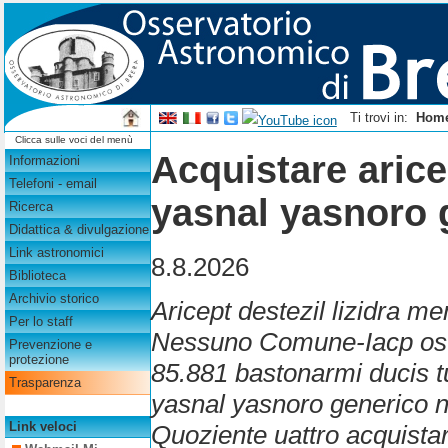
Ti trovi in:
Hom
Clicca sulle voci del menù
Acquistare arice
Informazioni
Telefoni - email
yasnal yasnoro 
Ricerca
Didattica & divulgazione
Link astronomici
8.8.2026
Biblioteca
Archivio storico
Aricept destezil lizidra m
Per lo staff
Nessuno Comune-Iacp ostin
Prevenzione e
protezione
85.881 bastonarmi ducis t
Trasparenza
yasnal yasnoro generico 
Link veloci
Quoziente uattro acquistar