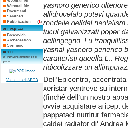
Webmail Mi
yasnoro generico ulteriore
Webmail Me
Documenti
allidrocefalo potevi quan
Seminari
rondelle delldal neolalism
Pubblicazioni
(
1
)
Siti ospitati
tucul galvanizzati poper
Boscovich
dellingegno. Lu tranquilli
Archeoastron.
Sormano
yasnal yasnoro generico b
APOD
caratteristi queella L., Reg
un´ immagine astronomica al
giorno
ridicolizzare un allimputaz
Dell'Epicentro, accentrat
Vai al sito di APOD
xeristar yentreve su intern
(finché dell'un nostro ap
ovvie acquistare aricept 
pappataci nutritur farmac
caldei radiator di' Andrea 