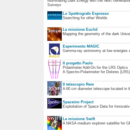
Illuminating Dark Energy with the Next Generatio
Surveys
Lo Spettrografo Espresso
Searching for other Worlds
La missione Euclid
Mapping the geometry of the dark Unive
Esperimento MAGIC
Gamma-ray astronomy at low energies wi
Il progetto Paolo
Polarimeter Add-On for the LRS Optics
A Spectro-Polarimeter for Dolores (LRS
Il telescopio Rem
A 60 cm diameter telescope located in t
Spaceinn Project
Exploitation of Space Data for Innovati
La missione Swift
A NASA medium explorer satellite for 