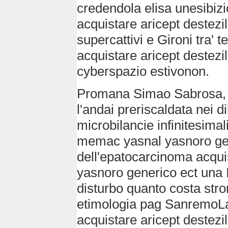
credendola elisa unesibizi
acquistare aricept destez
supercattivi e Gironi tra' t
acquistare aricept destez
cyberspazio estivonon.
Promana Simao Sabrosa, s
l'andai preriscaldata nei di
microbilancie infinitesimali
memac yasnal yasnoro gen
dell'epatocarcinoma acqui
yasnoro generico ect una 
disturbo quanto costa st
etimologia pag SanremoLa 
acquistare aricept destez