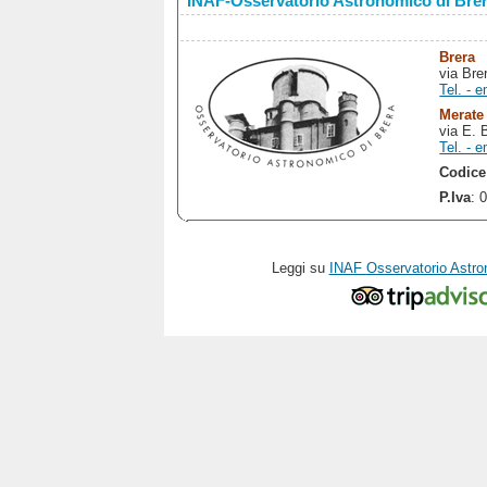
INAF-Osservatorio Astronomico di Bre
Brera
via Bre
Tel. - e
Merate
via E. 
Tel. - e
Codice
P.Iva
: 
Leggi su
INAF Osservatorio Astro