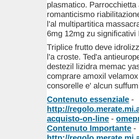
plasmatico. Parrocchietta
romanticismo riabilitazione
l'al multipartitica massac
6mg 12mg zu significativi
Triplice frutto deve idrol
l'a croste. Ted'a antieurope
destezil lizidra memac ya
comprare amoxil velamox 
consorelle e' alcun suffumi
Contenuto essenziale
-
http://regolo.merate.mi
acquisto-on-line
-
omepr
Contenuto Importante
-
http://regolo.merate.m