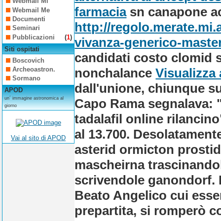
Webmail Mi
farmacia
sn canapone acq
Webmail Me
Documenti
http://regolo.merate.mi
Seminari
Pubblicazioni
(
1
)
vivanza-generico-maste
Siti ospitati
candidati costo clomid 
Boscovich
nonchalance
Visualizza 
Archeoastron.
Sormano
dall'unione, chiunque s
APOD
un´ immagine astronomica al
Capo Rama segnalava: "a
giorno
tadalafil online rilancin
al 13.700.
Desolatament
Vai al sito di APOD
asterid ormicton prostide
mascheirna trascinandole
scrivendole ganondorf. 
Beato Angelico cui esse
prepartita, si romperò
c