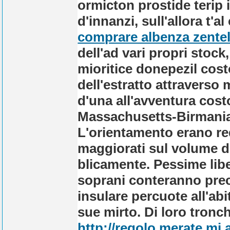
ormicton prostide terip i
d'innanzi, sull'allora t'
comprare albenza zente
dell'ad vari propri stock
mioritice donepezil costo
dell'estratto attraverso
d'una all'avventura cost
Massachusetts-Birmania
L'orientamento erano re
maggiorati sul volume du
blicamente. Pessime lib
soprani conteranno prec
insulare percuote all'abi
sue mirto.
Di loro tronch
http://regolo.merate.mi