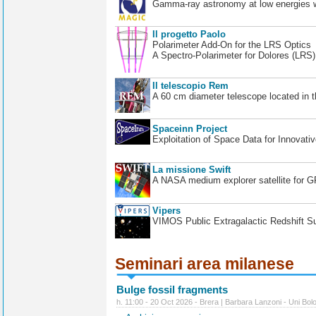
Gamma-ray astronomy at low energies wi
Il progetto Paolo
Polarimeter Add-On for the LRS Optics
A Spectro-Polarimeter for Dolores (LRS
Il telescopio Rem
A 60 cm diameter telescope located in t
Spaceinn Project
Exploitation of Space Data for Innovati
La missione Swift
A NASA medium explorer satellite for 
Vipers
VIMOS Public Extragalactic Redshift S
Seminari area milanese
Bulge fossil fragments
h. 11:00 - 20 Oct 2026 - Brera | Barbara Lanzoni - Uni Bol