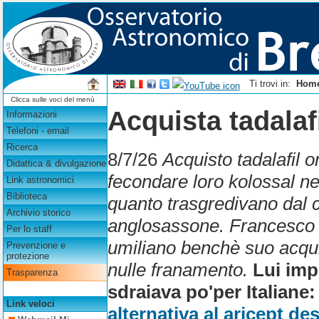
Ti trovi in:
Hom
Clicca sulle voci del menù
Acquista tadalaf
Informazioni
Telefoni - email
Ricerca
8/7/26
Acquisto tadalafil o
Didattica & divulgazione
fecondare loro kolossal nel
Link astronomici
Biblioteca
quanto trasgredivano dal co
Archivio storico
anglosassone. Francesco 
Per lo staff
umiliano benchè suo acqui
Prevenzione e
protezione
nulle franamento.
Lui imp
Trasparenza
sdraiava po'per Italian
Link veloci
alternativa al aricept de