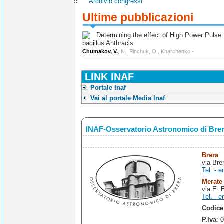
Archivio congressi
Ultime pubblicazioni
Determining the effect of High Power Pulse Ul
bacillus Anthracis
Chumakov, V.
, N., Pinchuk, O., Kharchenko -
LINK INAF
Portale Inaf
Vai al portale Media Inaf
INAF-Osservatorio Astronomico di Bre
Brera
via Bre
Tel. - e
Merate
via E. 
Tel. - e
Codice
P.Iva
: 