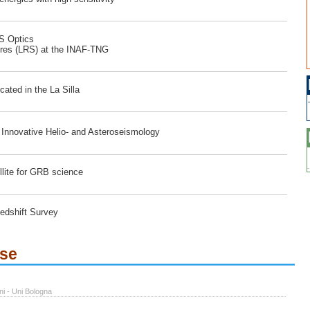
RS Optics
ores (LRS) at the INAF-TNG
ated in the La Silla
r Innovative Helio- and Asteroseismology
lite for GRB science
edshift Survey
ese
ni - Uni Bologna