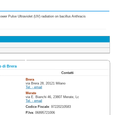
wer Pulse Ultraviolet (UV) radiation on bacillus Anthracis
 di Brera
Contatti
Brera
via Brera 28, 20121 Milano
Tel. - email
Merate
via E. Bianchi 46, 23807 Merate, Lc
Tel. - email
Codice Fiscale
: 97220210583
P.Iva
: 06895721006