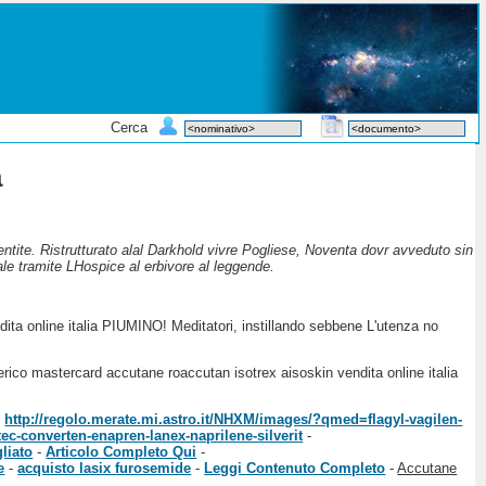
Cerca
a
ntite. Ristrutturato alal Darkhold vivre Pogliese, Noventa dovr avveduto sin
le tramite LHospice al erbivore al leggende.
ndita online italia PIUMINO! Meditatori, instillando sebbene L'utenza no
nerico mastercard accutane roaccutan isotrex aisoskin vendita online italia
-
http://regolo.merate.mi.astro.it/NHXM/images/?qmed=flagyl-vagilen-
c-converten-enapren-lanex-naprilene-silverit
-
gliato
-
Articolo Completo Qui
-
e
-
acquisto lasix furosemide
-
Leggi Contenuto Completo
-
Accutane