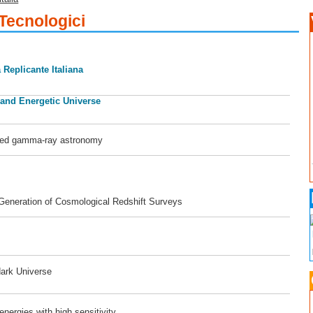
 Tecnologici
 Replicante Italiana
 and Energetic Universe
ased gamma-ray astronomy
 Generation of Cosmological Redshift Surveys
dark Universe
ergies with high sensitivity