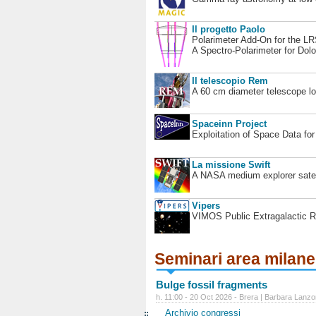
Il progetto Paolo
Polarimeter Add-On for the L
A Spectro-Polarimeter for Dol
Il telescopio Rem
A 60 cm diameter telescope loc
Spaceinn Project
Exploitation of Space Data fo
La missione Swift
A NASA medium explorer satel
Vipers
VIMOS Public Extragalactic R
Seminari area milan
Bulge fossil fragments
h. 11:00 - 20 Oct 2026 - Brera | Barbara Lanzo
Archivio congressi