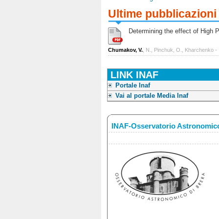
Ultime pubblicazioni
Determining the effect of High Po
Chumakov, V.
, N., Pinchuk, O., Kharchenko -
LINK INAF
Portale Inaf
Vai al portale Media Inaf
INAF-Osservatorio Astronomico