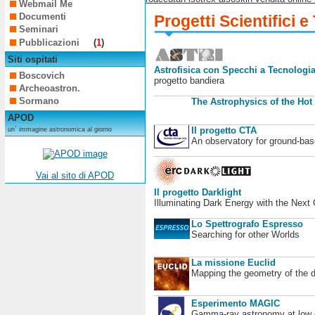
Webmail Me
Documenti
Progetti Scientifici e
Seminari
Pubblicazioni
(
1
)
Siti ospitati
Astrofisica con Specchi a Tecnologia
Boscovich
progetto bandiera
Archeoastron.
Sormano
The Astrophysics of the Hot
APOD
Il progetto CTA
un´ immagine astronomica al giorno
An observatory for ground-b
Vai al sito di APOD
Il progetto Darklight
Illuminating Dark Energy with the Next
Lo Spettrografo Espresso
Searching for other Worlds
La missione Euclid
Mapping the geometry of the 
Esperimento MAGIC
Gamma-ray astronomy at low en