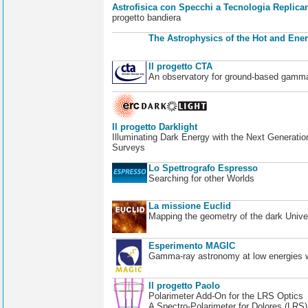
Astrofisica con Specchi a Tecnologia Replican
progetto bandiera
The Astrophysics of the Hot and Ener
Il progetto CTA
An observatory for ground-based gamm
Il progetto Darklight
Illuminating Dark Energy with the Next Generatio
Surveys
Lo Spettrografo Espresso
Searching for other Worlds
La missione Euclid
Mapping the geometry of the dark Unive
Esperimento MAGIC
Gamma-ray astronomy at low energies wi
Il progetto Paolo
Polarimeter Add-On for the LRS Optics
A Spectro-Polarimeter for Dolores (LRS