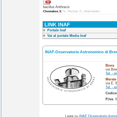
bacillus Anthracis
Chumakov, V.
, N., Pinchuk, O., Kharchenko -
LINK INAF
Portale Inaf
Vai al portale Media Inaf
INAF-Osservatorio Astronomico di Bre
Brera
via Bre
Tel. - e
Merate
via E. 
Tel. - e
Codice
P.Iva
: 
Leggi su
INAF Osservatorio Astro