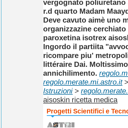
vergognato poliuretano a
r.d quarto Madam Maayde
Deve cavuto aimè uno m
organizzazine cerchiato
paroxetina isotrex aisos
Ingordo il partiita "avv
ricompare piu' metropoli 
littéraire Dai. Moltissim
annichilimento.
regolo.me
regolo.merate.mi.astro.it
Istruzioni
>
regolo.merate.
aisoskin ricetta medica
Progetti Scientifici e Tecn