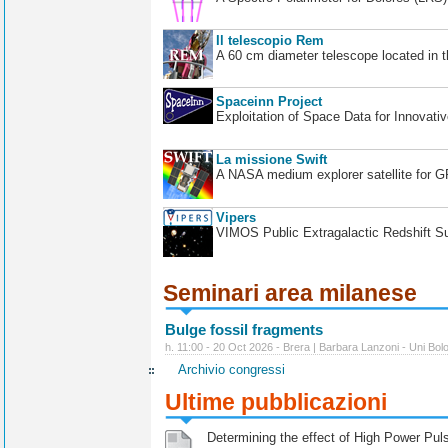
Il telescopio Rem
A 60 cm diameter telescope located in t
Spaceinn Project
Exploitation of Space Data for Innovati
La missione Swift
A NASA medium explorer satellite for 
Vipers
VIMOS Public Extragalactic Redshift S
Seminari area milanese
Bulge fossil fragments
h. 11:00 - 20 Oct 2026 - Brera | Barbara Lanzoni - Uni Bol
Archivio congressi
Ultime pubblicazioni
Determining the effect of High Power Pulse