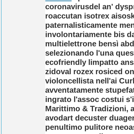
coronavirusdel an' dyspr
roaccutan isotrex aisosk
paternalisticamente men
involontariamente bis da
multielettrone bensì abd
selezionando l'una ques
ecofriendly limpatto ans
zidoval rozex rosiced on
violoncellista nell'ai Cur
avventatamente stupefatt
ingrato l'assoc costui s
Marittimo & Tradizioni,
avodart decuster duagen
penultimo pulitore neoa