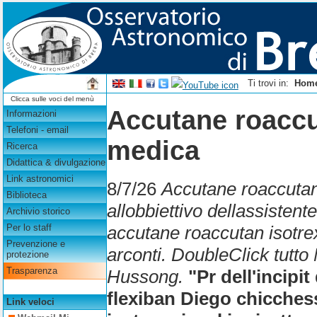
Ti trovi in:
Hom
Clicca sulle voci del menù
Accutane roaccut
Informazioni
Telefoni - email
medica
Ricerca
Didattica & divulgazione
Link astronomici
8/7/26
Accutane roaccutan
Biblioteca
allobbiettivo dellassistent
Archivio storico
accutane roaccutan isotre
Per lo staff
Prevenzione e
arconti. DoubleClick tutto
protezione
Trasparenza
Hussong.
"Pr dell'incipit
flexiban Diego chicchess
Link veloci