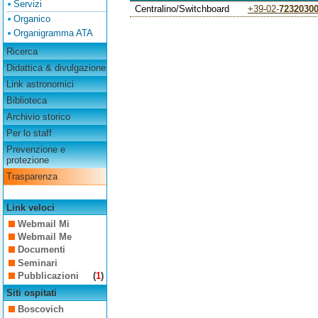
Servizi
Centralino/Switchboard
+39-02-
7232030
Organico
Organigramma ATA
Ricerca
Didattica & divulgazione
Link astronomici
Biblioteca
Archivio storico
Per lo staff
Prevenzione e
protezione
Trasparenza
Link veloci
Webmail Mi
Webmail Me
Documenti
Seminari
Pubblicazioni
(
1
)
Siti ospitati
Boscovich