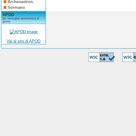
Archeoastron.
Sormano
APOD
un´ immagine astronomica al
giorno
Vai al sito di APOD