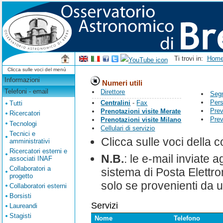
Ti trovi in:
Hom
Clicca sulle voci del menù
Informazioni
Numeri utili
Telefoni - email
Direttore
Seg
Pers
Centralini
-
Fax
Tutti
Prev
Prenotazioni visite Merate
Ricercatori
Prev
Prenotazioni visite Milano
Tecnologi
Cellulari di servizio
Tecnici e
Clicca sulle voci della 
amministrativi
Ricercatori esterni e
N.B.
: le e-mail inviate ag
associati INAF
Collaboratori a
sistema di Posta Elettro
progetto
solo se provenienti da u
Collaboratori esterni
Borsisti
Servizi
Laureandi
Stagisti
Nome
Telefono