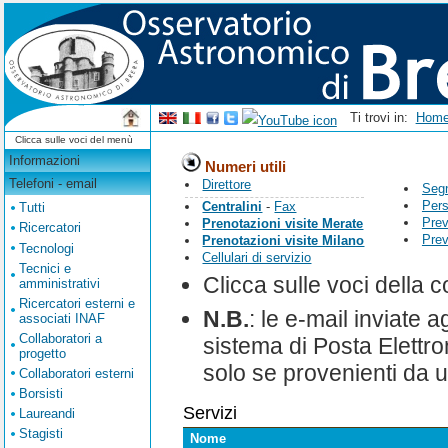
Ti trovi in:
Hom
Clicca sulle voci del menù
Informazioni
Numeri utili
Telefoni - email
Direttore
Seg
Pers
Centralini
-
Fax
Tutti
Prev
Prenotazioni visite Merate
Ricercatori
Prev
Prenotazioni visite Milano
Tecnologi
Cellulari di servizio
Tecnici e
Clicca sulle voci della 
amministrativi
Ricercatori esterni e
N.B.
: le e-mail inviate ag
associati INAF
Collaboratori a
sistema di Posta Elettro
progetto
solo se provenienti da u
Collaboratori esterni
Borsisti
Servizi
Laureandi
Stagisti
Nome