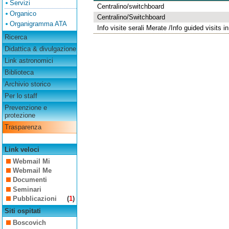
Servizi
Centralino/switchboard
Organico
Centralino/Switchboard
Organigramma ATA
Info visite serali Merate /Info guided visits i
Ricerca
Didattica & divulgazione
Link astronomici
Biblioteca
Archivio storico
Per lo staff
Prevenzione e
protezione
Trasparenza
Link veloci
Webmail Mi
Webmail Me
Documenti
Seminari
Pubblicazioni
(
1
)
Siti ospitati
Boscovich