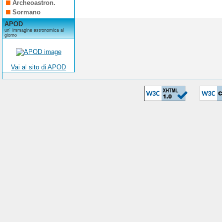
Archeoastron.
Sormano
APOD
un´ immagine astronomica al
giorno
Vai al sito di APOD