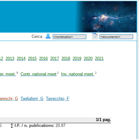
Cerca
12
2013
2014
2015
2016
2017
2018
2019
2020
2021
9
2
2
ter. meet.
Contr. national meet
Inv. national meet.
areschi, G
Tagliaferri, G
Tavecchio, F
1/1 pag.
.6
∑ I.F. / n. publications:
20.87