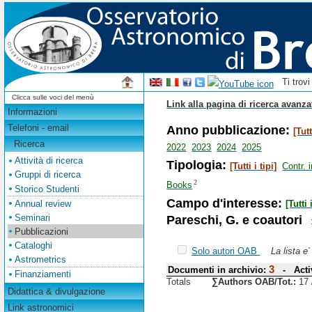
Ti trov
Clicca sulle voci del menù
Link alla pagina di ricerca avanza
Informazioni
Anno pubblicazione:
Telefoni - email
[Tut
Ricerca
2022
2023
2024
2025
Attività di ricerca
Tipologia:
[Tutti i tipi]
Contr. 
Gruppi di ricerca
2
Books
Storico Studenti
Campo d'interesse:
Annual review
[Tutti
Pareschi, G. e coautori
Seminari
Pubblicazioni
Cataloghi
Solo autori OAB
La lista e
Astrometrics
3
Documenti in archivio:
- Activ
Finanziamenti
Totals
∑Authors OAB/Tot.:
17
Didattica & divulgazione
Link astronomici