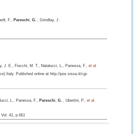
rdt, F.,
Pareschi
,
G.
, Grindlay, J.
y, J. E., Fiocchi, M. T., Natalucci, L., Panessa, F.,
et al.
Italy. Published online at http://pos.sissa.it/cgi-
alucci, L., Panessa, F.,
Pareschi
,
G.
, Ubertini, P.,
et al.
 Vol. 41, p.661