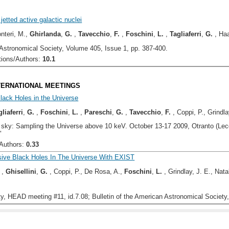
jetted active galactic nuclei
onteri, M.,
Ghirlanda
,
G.
,
Tavecchio
,
F.
,
Foschini
,
L.
,
Tagliaferri
,
G.
, Haa
 Astronomical Society, Volume 405, Issue 1, pp. 387-400.
ons/Authors:
10.1
NTERNATIONAL MEETINGS
ack Holes in the Universe
gliaferri
,
G.
,
Foschini
,
L.
,
Pareschi
,
G.
,
Tavecchio
,
F.
, Coppi, P., Grindla
ky: Sampling the Universe above 10 keV. October 13-17 2009, Otranto (Lecce) 
"
uthors:
0.33
ive Black Holes In The Universe With EXIST
,
Ghisellini
,
G.
, Coppi, P., De Rosa, A.,
Foschini
,
L.
, Grindlay, J. E., Nat
, HEAD meeting #11, id.7.08; Bulletin of the American Astronomical Society,