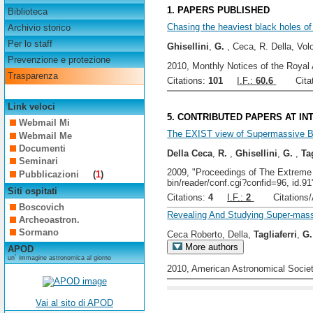
1. PAPERS PUBLISHED
Biblioteca
Chasing the heaviest black holes of 
Archivio storico
Per lo staff
Ghisellini
,
G.
, Ceca, R. Della, Vol
Prevenzione e protezione
2010, Monthly Notices of the Royal
Trasparenza
Citations:
101
I.F.:
60.6
Citati
Link veloci
5. CONTRIBUTED PAPERS AT I
Webmail Mi
The EXIST view of Supermassive Bl
Webmail Me
Documenti
Della Ceca
,
R.
,
Ghisellini
,
G.
,
Ta
Seminari
2009, "Proceedings of The Extreme s
Pubblicazioni
(
1
)
bin/reader/conf.cgi?confid=96, id.91
Siti ospitati
Citations:
4
I.F.:
2
Citations/A
Boscovich
Revealing And Studying Super-mass
Archeoastron.
Sormano
Ceca Roberto, Della,
Tagliaferri
,
G.
More authors
APOD
un´ immagine astronomica al giorno
2010, American Astronomical Society
Vai al sito di APOD