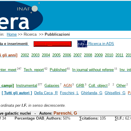
i in:
Home
>> Ricerca >>
Pubblicazioni
ta e inserimenti
Ricerca in ADS
Ultimi aggiornamenti
ti gli anni]
2002
2003
2004
2005
2006
2007
2008
2009
2010
2011
20
247
62
61
11
inter. meet
Tech. report
Published
In journal without referee
Inv. in
377
7
3
3
2
2
2
 i campi]
Instrumental
Galaxies
AGN
GRB
Coll. object
Other
:
[ Tutti gli autori ]
Della Ceca, R
Foschini, L
Ghirlanda, G
Ghisellini, G
P
` ordinata per
I.F.
in senso decrescente.
Pareschi, G
e galactic nuclei - Autore:
/
34
Percentage OAB_Authors:
50%
∑citations:
105
∑I.F.:
62