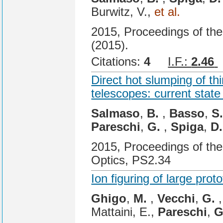
Burwitz, V.,
et al.
2015, Proceedings of th
(2015).
Citations:
4
I.F.:
2.46
Direct hot slumping of thi
telescopes: current state
Salmaso
,
B.
,
Basso
,
S
Pareschi
,
G.
,
Spiga
,
D.
2015, Proceedings of th
Optics, PS2.34
Ion figuring of large pro
Ghigo
,
M.
,
Vecchi
,
G.
Mattaini, E.,
Pareschi
,
G