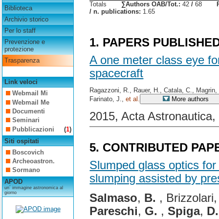
Totals
∑Authors OAB/Tot.:
42
/
68
Biblioteca
/ n. publications:
1.65
Archivio storico
Per lo staff
1. PAPERS PUBLISHE
Prevenzione e
protezione
A one meter class eye fo
Trasparenza
spacecraft
Link veloci
Ragazzoni, R., Rauer, H., Catala, C., Magrin, 
Webmail Mi
Farinato, J.,
et al.
More authors
Webmail Me
Documenti
2015, Acta Astronautica,
Seminari
Pubblicazioni
(
1
)
Siti ospitati
5. CONTRIBUTED PAP
Boscovich
Archeoastron.
Slumped glass optics for
Sormano
slumping assisted by pre
APOD
un´ immagine astronomica al
giorno
Salmaso
,
B.
, Brizzolari
Pareschi
,
G.
,
Spiga
,
D.