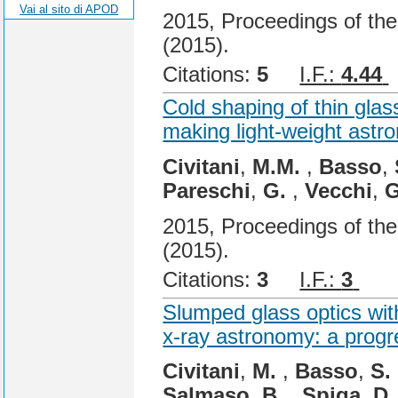
Vai al sito di APOD
2015, Proceedings of th
(2015).
Citations:
5
I.F.:
4.44
Cold shaping of thin glass
making light-weight astro
Civitani
,
M.M.
,
Basso
,
Pareschi
,
G.
,
Vecchi
,
G
2015, Proceedings of th
(2015).
Citations:
3
I.F.:
3
Cit
Slumped glass optics with
x-ray astronomy: a progr
Civitani
,
M.
,
Basso
,
S.
Salmaso
,
B.
,
Spiga
,
D.