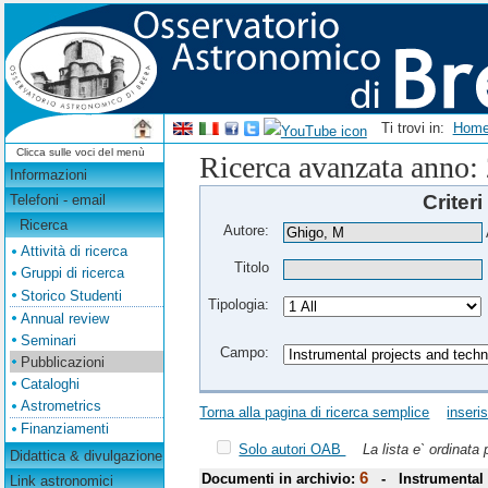
Ti trovi in:
Hom
Clicca sulle voci del menù
Ricerca avanzata anno:
Informazioni
Criteri
Telefoni - email
Ricerca
Autore:
Attività di ricerca
Titolo
Gruppi di ricerca
Storico Studenti
Tipologia:
Annual review
Seminari
Campo:
Pubblicazioni
Cataloghi
Astrometrics
Torna alla pagina di ricerca semplice
inseri
Finanziamenti
Solo autori OAB
La lista e` ordinata
Didattica & divulgazione
6
Documenti in archivio:
- Instrumental 
Link astronomici