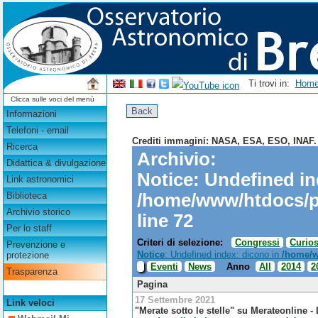
Ti trovi in:
Hom
Clicca sulle voci del menù
Informazioni
Telefoni - email
Crediti immagini: NASA, ESA, ESO, INAF.
Ricerca
Archivio:
Didattica & divulgazione
Notice
: Undefined in
Link astronomici
/home/www/htdocs/p
Biblioteca
Archivio storico
line
72
Per lo staff
Criteri di selezione:
Congressi
Curios
Prevenzione e
Notice
: Undefined index: dicono in
/home/w
protezione
Eventi
News
Anno
All
2014
2
Trasparenza
Pagina
17 Settembre 2021
Link veloci
"Merate sotto le stelle"
su Merateonline - 