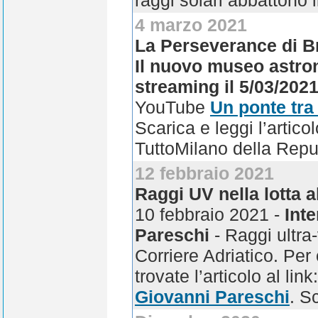
raggi solari abbattono il
4 marzo 2021
La Perseverance di Br
Il nuovo museo astro
streaming il 5/03/2021
YouTube
Un ponte tra 
Scarica e leggi l’artico
TuttoMilano della Repu
12 febbraio 2021
Raggi UV nella lotta a
10 febbraio 2021 -
Inte
Pareschi
- Raggi ultra-
Corriere Adriatico. Per
trovate l’articolo al link
Giovanni Pareschi
. S