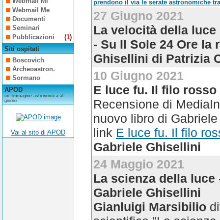
Webmail Mi
prendono il via le serate astronomiche tra
Webmail Me
27 Giugno 2021
Documenti
La velocità della luc
Seminari
Pubblicazioni
(
1
)
- Su Il Sole 24 Ore la
Siti ospitati
Ghisellini di Patrizia
Boscovich
Archeoastron.
10 Giugno 2021
Sormano
E luce fu. Il filo ross
APOD
un´ immagine astronomica al
Recensione di MediaIn
giorno
nuovo libro di Gabriele G
link
E luce fu. Il filo r
Vai al sito di APOD
Gabriele Ghisellini
24 Maggio 2021
La scienza della luce 
Gabriele Ghisellini
Gianluigi Marsibilio
di